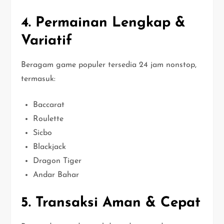
4. Permainan Lengkap &
Variatif
Beragam game populer tersedia 24 jam nonstop,
termasuk:
Baccarat
Roulette
Sicbo
Blackjack
Dragon Tiger
Andar Bahar
5. Transaksi Aman & Cepat