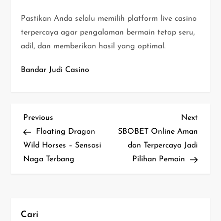
Pastikan Anda selalu memilih platform live casino
terpercaya agar pengalaman bermain tetap seru,
adil, dan memberikan hasil yang optimal.
Bandar Judi Casino
N
Previous
Next
Previous
Next
Post
Post
Floating Dragon
SBOBET Online Aman
a
Wild Horses – Sensasi
dan Terpercaya Jadi
Naga Terbang
Pilihan Pemain
v
i
g
Cari