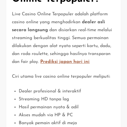
Live Casino Online Terpopuler adalah platform
casino online yang menghadirkan
dealer asli
secara langsung
dan disiarkan real-time melalui
streaming berkualitas tinggi. Semua permainan
dilakukan dengan alat nyata seperti kartu, dadu,
dan roda roulette, sehingga hasilnya transparan
dan fair play.
Prediksi japan hari ini
Ciri utama live casino online terpopuler meliputi:
Dealer profesional & interaktif
Streaming HD tanpa lag
Hasil permainan nyata & adil
Akses mudah via HP & PC
Banyak pemain aktif di meja