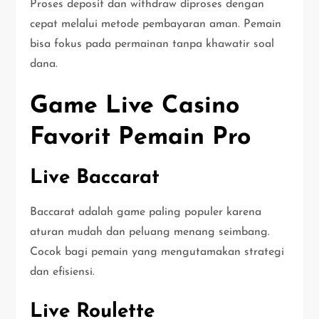
Proses deposit dan withdraw diproses dengan
cepat melalui metode pembayaran aman. Pemain
bisa fokus pada permainan tanpa khawatir soal
dana.
Game Live Casino
Favorit Pemain Pro
Live Baccarat
Baccarat adalah game paling populer karena
aturan mudah dan peluang menang seimbang.
Cocok bagi pemain yang mengutamakan strategi
dan efisiensi.
Live Roulette