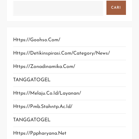
a
CARI
s
i
Https://goohso.com/
p
Https://detikinspirasi.com/category/news/
o
Https://zonadinamika.com/
s
TANGGATOGEL
Https://melaju.co.id/layanan/
Https://pmb.stahntp.ac.id/
TANGGATOGEL
Https://pppharyana.net