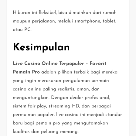
Hiburan ini fleksibel, bisa dimainkan dari rumah
maupun perjalanan, melalui smartphone, tablet,
atau PC.
Kesimpulan
Live Casino Online Terpopuler – Favorit
Pemain Pro
adalah pilihan terbaik bagi mereka
yang ingin merasakan pengalaman bermain
casino online paling realistis, aman, dan
menguntungkan. Dengan dealer profesional,
sistem fair play, streaming HD, dan berbagai
permainan populer, live casino ini menjadi standar
baru bagi pemain pro yang mengutamakan
kualitas dan peluang menang.