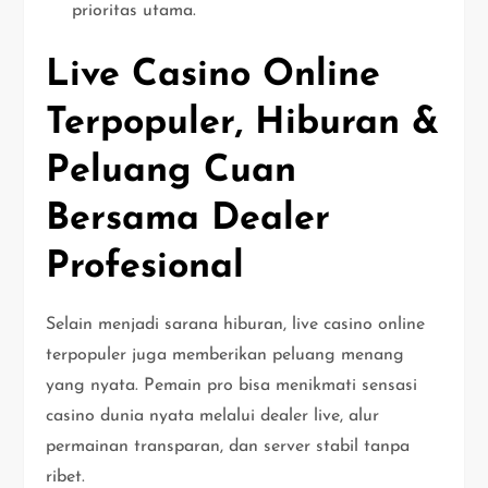
prioritas utama.
Live Casino Online
Terpopuler, Hiburan &
Peluang Cuan
Bersama Dealer
Profesional
Selain menjadi sarana hiburan, live casino online
terpopuler juga memberikan peluang menang
yang nyata. Pemain pro bisa menikmati sensasi
casino dunia nyata melalui dealer live, alur
permainan transparan, dan server stabil tanpa
ribet.