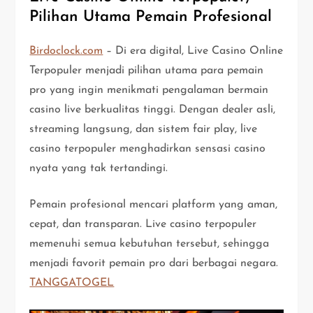
Pilihan Utama Pemain Profesional
Birdoclock.com
– Di era digital, Live Casino Online
Terpopuler menjadi pilihan utama para pemain
pro yang ingin menikmati pengalaman bermain
casino live berkualitas tinggi. Dengan dealer asli,
streaming langsung, dan sistem fair play, live
casino terpopuler menghadirkan sensasi casino
nyata yang tak tertandingi.
Pemain profesional mencari platform yang aman,
cepat, dan transparan. Live casino terpopuler
memenuhi semua kebutuhan tersebut, sehingga
menjadi favorit pemain pro dari berbagai negara.
TANGGATOGEL