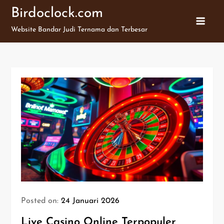
Skip
Birdoclock.com
to
Website Bandar Judi Ternama dan Terbesar
content
Posted on:
24 Januari 2026
Live Casino Online Terpopuler,