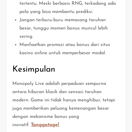
tertentu. Meski berbasis RNG, terkadang ada
pola yang bisa membantu prediksi.
Jangan terburu-buru memasang taruhan
besar, tunggu momen bonus muncul lebih
sering.
Manfaatkan promosi atau bonus dari situs
kasino online untuk memperbesar modal.
Kesimpulan
Monopoly Live adalah perpaduan sempurna
antara hiburan klasik dan sensasi taruhan
modern. Game ini tidak hanya menghibur, tetapi
juga memberikan peluang kemenangan besar
dengan mekanisme bonus yang
inovatif.
Tanggatogel