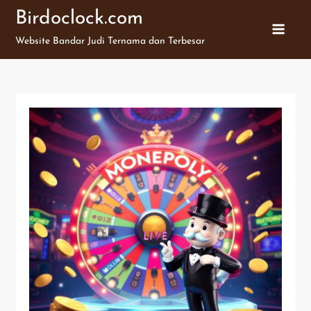
Skip
Birdoclock.com
to
Website Bandar Judi Ternama dan Terbesar
content