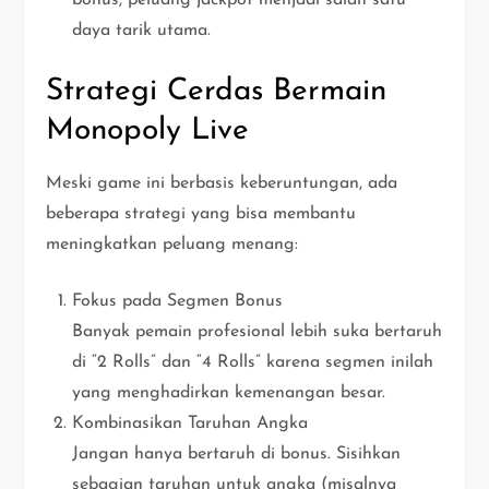
bonus, peluang jackpot menjadi salah satu
daya tarik utama.
Strategi Cerdas Bermain
Monopoly Live
Meski game ini berbasis keberuntungan, ada
beberapa strategi yang bisa membantu
meningkatkan peluang menang:
Fokus pada Segmen Bonus
Banyak pemain profesional lebih suka bertaruh
di “2 Rolls” dan “4 Rolls” karena segmen inilah
yang menghadirkan kemenangan besar.
Kombinasikan Taruhan Angka
Jangan hanya bertaruh di bonus. Sisihkan
sebagian taruhan untuk angka (misalnya