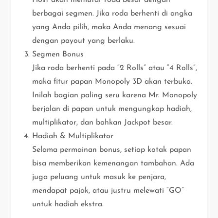
Host akan memutar roda besar dengan
berbagai segmen. Jika roda berhenti di angka
yang Anda pilih, maka Anda menang sesuai
dengan payout yang berlaku.
Segmen Bonus
Jika roda berhenti pada “2 Rolls” atau “4 Rolls”,
maka fitur papan Monopoly 3D akan terbuka.
Inilah bagian paling seru karena Mr. Monopoly
berjalan di papan untuk mengungkap hadiah,
multiplikator, dan bahkan Jackpot besar.
Hadiah & Multiplikator
Selama permainan bonus, setiap kotak papan
bisa memberikan kemenangan tambahan. Ada
juga peluang untuk masuk ke penjara,
mendapat pajak, atau justru melewati “GO”
untuk hadiah ekstra.