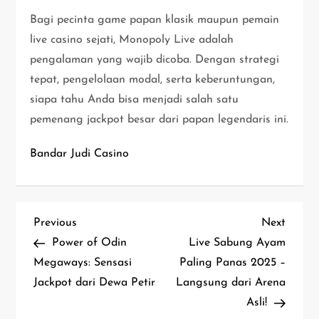
Bagi pecinta game papan klasik maupun pemain
live casino sejati, Monopoly Live adalah
pengalaman yang wajib dicoba. Dengan strategi
tepat, pengelolaan modal, serta keberuntungan,
siapa tahu Anda bisa menjadi salah satu
pemenang jackpot besar dari papan legendaris ini.
Bandar Judi Casino
N
Previous
Next
Previous
Next
Post
Post
Power of Odin
Live Sabung Ayam
a
Megaways: Sensasi
Paling Panas 2025 –
Jackpot dari Dewa Petir
Langsung dari Arena
v
Asli!