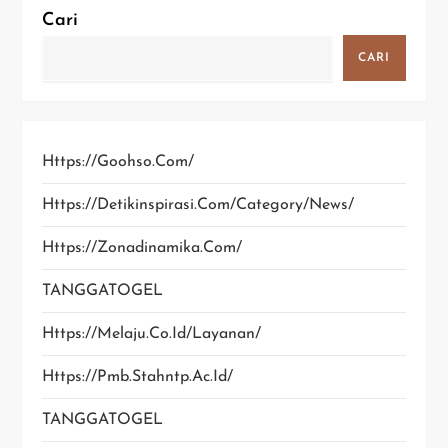
g
Cari
a
CARI
s
i
Https://goohso.com/
p
Https://detikinspirasi.com/category/news/
o
Https://zonadinamika.com/
s
TANGGATOGEL
Https://melaju.co.id/layanan/
Https://pmb.stahntp.ac.id/
TANGGATOGEL