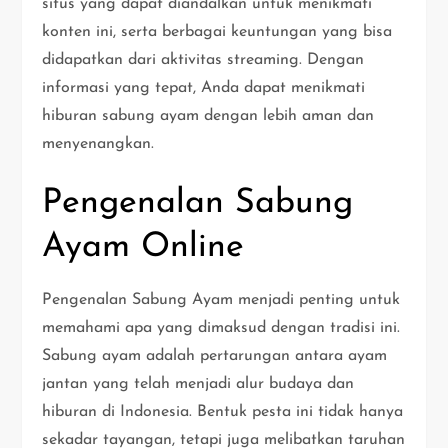
situs yang dapat diandalkan untuk menikmati
konten ini, serta berbagai keuntungan yang bisa
didapatkan dari aktivitas streaming. Dengan
informasi yang tepat, Anda dapat menikmati
hiburan sabung ayam dengan lebih aman dan
menyenangkan.
Pengenalan Sabung
Ayam Online
Pengenalan Sabung Ayam menjadi penting untuk
memahami apa yang dimaksud dengan tradisi ini.
Sabung ayam adalah pertarungan antara ayam
jantan yang telah menjadi alur budaya dan
hiburan di Indonesia. Bentuk pesta ini tidak hanya
sekadar tayangan, tetapi juga melibatkan taruhan