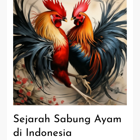
Sejarah Sabung Ayam
di Indonesia