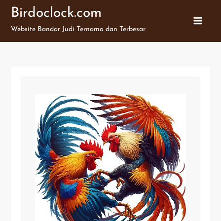
Skip
Birdoclock.com
to
Website Bandar Judi Ternama dan Terbesar
content