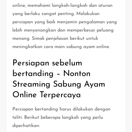
online, memahami langkah-langkah dan aturan
yang berlaku sangat penting. Melakukan
persiapan yang baik menjamin pengalaman yang
lebih menyenangkan dan memperbesar peluang
menang. Simak penjelasan berikut untuk
meningkatkan cara main sabung ayam online.
Persiapan sebelum
bertanding – Nonton
Streaming Sabung Ayam
Online Terpercaya
Persiapan bertanding harus dilakukan dengan
teliti. Berikut beberapa langkah yang perlu
diperhatikan: