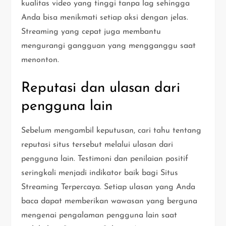
kualitas video yang tinggi tanpa lag sehingga
Anda bisa menikmati setiap aksi dengan jelas.
Streaming yang cepat juga membantu
mengurangi gangguan yang mengganggu saat
menonton.
Reputasi dan ulasan dari
pengguna lain
Sebelum mengambil keputusan, cari tahu tentang
reputasi situs tersebut melalui ulasan dari
pengguna lain. Testimoni dan penilaian positif
seringkali menjadi indikator baik bagi Situs
Streaming Terpercaya. Setiap ulasan yang Anda
baca dapat memberikan wawasan yang berguna
mengenai pengalaman pengguna lain saat