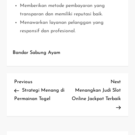
Memberikan metode pembayaran yang
transparan dan memiliki reputasi baik.
Menawarkan layanan pelanggan yang
responsif dan profesional.
Bandar Sabung Ayam
N
Previous
Next
Previous
Next
Post
Post
Strategi Menang di
Menangkan Judi Slot
a
Permainan Togel
Online Jackpot Terbaik
v
i