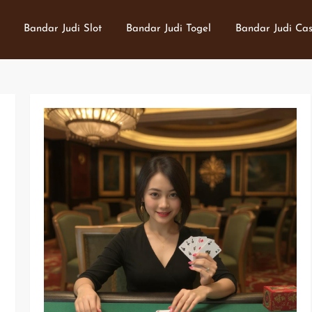
Bandar Judi Slot
Bandar Judi Togel
Bandar Judi Cas