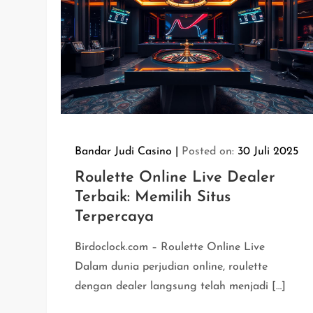
Bandar Judi Casino
Posted on:
30 Juli 2025
Roulette Online Live Dealer
Terbaik: Memilih Situs
Terpercaya
Birdoclock.com – Roulette Online Live
Dalam dunia perjudian online, roulette
dengan dealer langsung telah menjadi […]