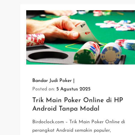
Bandar Judi Poker
Posted on:
5 Agustus 2025
Trik Main Poker Online di HP
Android Tanpa Modal
Birdoclock.com – Trik Main Poker Online di
perangkat Android semakin populer,