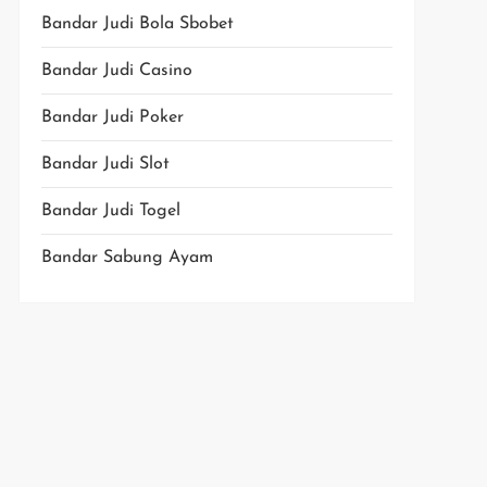
Bandar Judi Bola Sbobet
Bandar Judi Casino
Bandar Judi Poker
Bandar Judi Slot
Bandar Judi Togel
Bandar Sabung Ayam