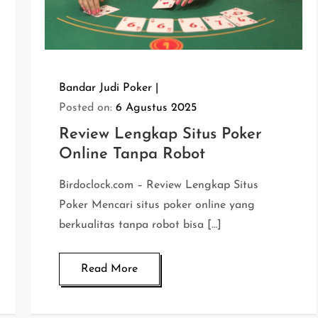
Bandar Judi Poker
Posted on:
6 Agustus 2025
Review Lengkap Situs Poker
Online Tanpa Robot
Birdoclock.com – Review Lengkap Situs
Poker Mencari situs poker online yang
berkualitas tanpa robot bisa […]
Read More