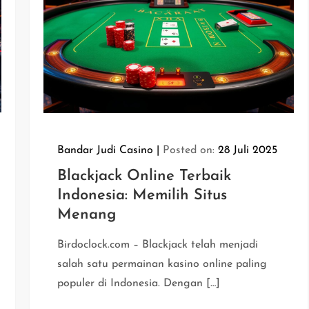
Bandar Judi Casino
Posted on:
28 Juli 2025
Blackjack Online Terbaik
Indonesia: Memilih Situs
Menang
Birdoclock.com – Blackjack telah menjadi
salah satu permainan kasino online paling
populer di Indonesia. Dengan […]