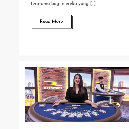
terutama bagi mereka yang […]
Read More