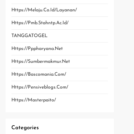
Https://melaju.co.id/layanan/
Https://pmb.stahntp.ac.id/
TANGGATOGEL
Https://pppharyana.net
Https://sumbermakmur.net
Https://bascomania.com/
Https://pensiveblogs.com/
Https://Masterpaito/
Categories