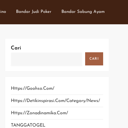
ino
Bandar Judi Poker
Bandar Sabung Ayam
Cari
CARI
Https://goohso.com/
Https://detikinspirasi.com/category/news/
Https://zonadinamika.com/
TANGGATOGEL