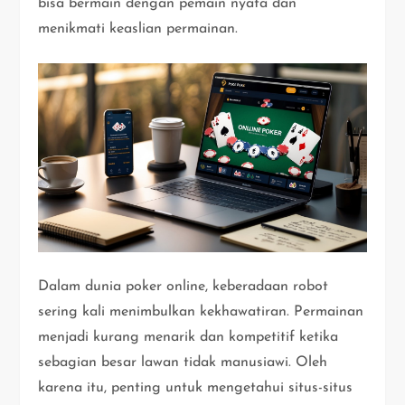
bisa bermain dengan pemain nyata dan
menikmati keaslian permainan.
Dalam dunia poker online, keberadaan robot
sering kali menimbulkan kekhawatiran. Permainan
menjadi kurang menarik dan kompetitif ketika
sebagian besar lawan tidak manusiawi. Oleh
karena itu, penting untuk mengetahui situs-situs