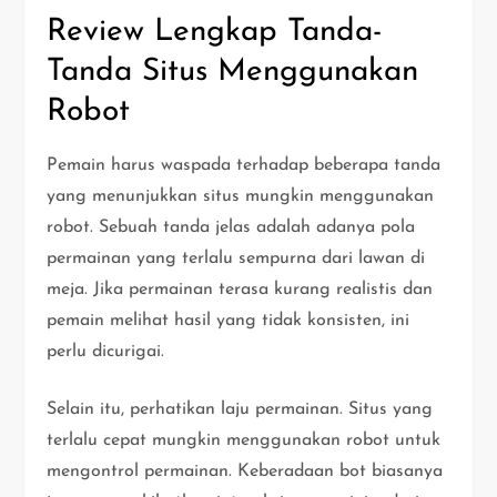
Review Lengkap Tanda-
Tanda Situs Menggunakan
Robot
Pemain harus waspada terhadap beberapa tanda
yang menunjukkan situs mungkin menggunakan
robot. Sebuah tanda jelas adalah adanya pola
permainan yang terlalu sempurna dari lawan di
meja. Jika permainan terasa kurang realistis dan
pemain melihat hasil yang tidak konsisten, ini
perlu dicurigai.
Selain itu, perhatikan laju permainan. Situs yang
terlalu cepat mungkin menggunakan robot untuk
mengontrol permainan. Keberadaan bot biasanya