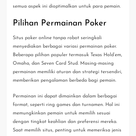
semua aspek ini dioptimalkan untuk para pemain.
Pilihan Permainan Poker
Situs poker online tanpa robot seringkali
menyediakan berbagai variasi permainan poker.
Beberapa pilihan populer termasuk Texas Hold’em,
Omaha, dan Seven Card Stud. Masing-masing
permainan memiliki aturan dan strategi tersendiri,
memberikan pengalaman berbeda bagi pemain.
Permainan ini dapat dimainkan dalam berbagai
format, seperti ring games dan turnamen. Hal ini
memungkinkan pemain untuk memilih sesuai
dengan tingkat keahlian dan preferensi mereka.
Saat memilih situs, penting untuk memeriksa jenis