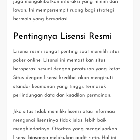
juga mengakibatkan interaksi yang minim dari
lawan. Ini mempersempit ruang bagi strategi
bermain yang bervariasi.
Pentingnya Lisensi Resmi
Lisensi resmi sangat penting saat memilih situs
poker online. Lisensi ini memastikan situs
beroperasi sesuai dengan peraturan yang ketat.
Situs dengan lisensi kredibel akan mengikuti
standar keamanan yang tinggi, termasuk
perlindungan data dan keadilan permainan.
Jika situs tidak memiliki lisensi atau informasi
mengenai lisensinya tidak jelas, lebih baik
menghindarinya. Otoritas yang mengeluarkan
lisensi biasanya melakukan audit rutin. Hal ini