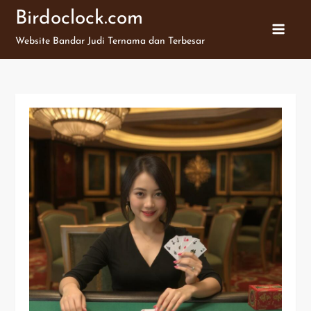
Skip
Birdoclock.com
to
Website Bandar Judi Ternama dan Terbesar
content