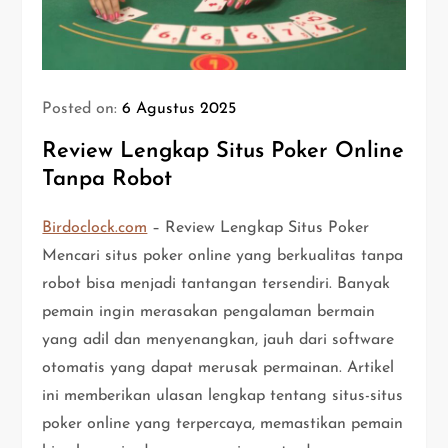
Posted on:
6 Agustus 2025
Review Lengkap Situs Poker Online
Tanpa Robot
Birdoclock.com
– Review Lengkap Situs Poker
Mencari situs poker online yang berkualitas tanpa
robot bisa menjadi tantangan tersendiri. Banyak
pemain ingin merasakan pengalaman bermain
yang adil dan menyenangkan, jauh dari software
otomatis yang dapat merusak permainan. Artikel
ini memberikan ulasan lengkap tentang situs-situs
poker online yang terpercaya, memastikan pemain