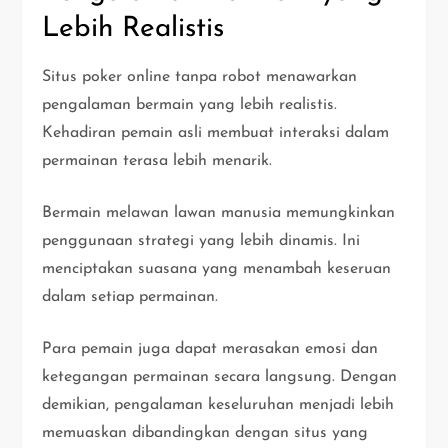
Lebih Realistis
Situs poker online tanpa robot menawarkan
pengalaman bermain yang lebih realistis.
Kehadiran pemain asli membuat interaksi dalam
permainan terasa lebih menarik.
Bermain melawan lawan manusia memungkinkan
penggunaan strategi yang lebih dinamis. Ini
menciptakan suasana yang menambah keseruan
dalam setiap permainan.
Para pemain juga dapat merasakan emosi dan
ketegangan permainan secara langsung. Dengan
demikian, pengalaman keseluruhan menjadi lebih
memuaskan dibandingkan dengan situs yang