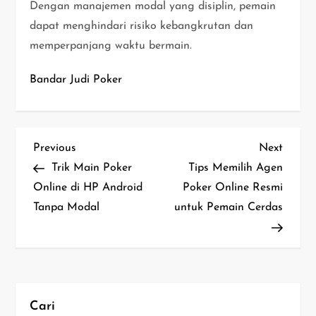
Dengan manajemen modal yang disiplin, pemain
dapat menghindari risiko kebangkrutan dan
memperpanjang waktu bermain.
Bandar Judi Poker
N
Previous
Next
Previous
Next
Post
Post
Trik Main Poker
Tips Memilih Agen
a
Online di HP Android
Poker Online Resmi
Tanpa Modal
untuk Pemain Cerdas
v
i
g
a
Cari