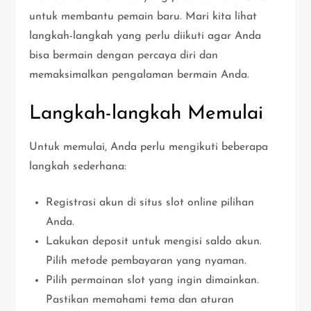
untuk membantu pemain baru. Mari kita lihat
langkah-langkah yang perlu diikuti agar Anda
bisa bermain dengan percaya diri dan
memaksimalkan pengalaman bermain Anda.
Langkah-langkah Memulai
Untuk memulai, Anda perlu mengikuti beberapa
langkah sederhana:
Registrasi akun di situs slot online pilihan
Anda.
Lakukan deposit untuk mengisi saldo akun.
Pilih metode pembayaran yang nyaman.
Pilih permainan slot yang ingin dimainkan.
Pastikan memahami tema dan aturan