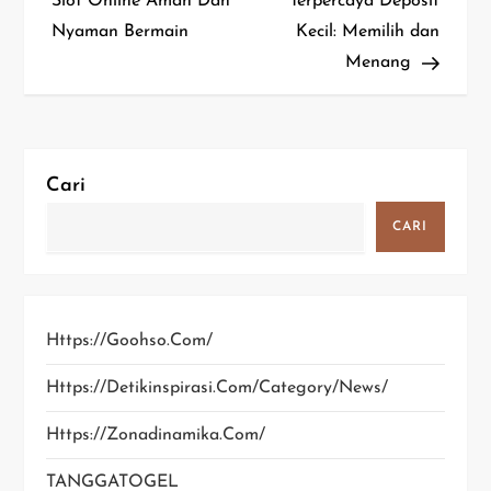
Slot Online Aman Dan
Terpercaya Deposit
Nyaman Bermain
Kecil: Memilih dan
v
Menang
i
g
a
Cari
s
CARI
i
p
Https://goohso.com/
o
Https://detikinspirasi.com/category/news/
s
Https://zonadinamika.com/
TANGGATOGEL