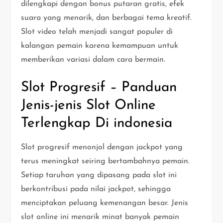
dilengkapi dengan bonus putaran gratis, efek
suara yang menarik, dan berbagai tema kreatif.
Slot video telah menjadi sangat populer di
kalangan pemain karena kemampuan untuk
memberikan variasi dalam cara bermain.
Slot Progresif – Panduan
Jenis-jenis Slot Online
Terlengkap Di indonesia
Slot progresif menonjol dengan jackpot yang
terus meningkat seiring bertambahnya pemain.
Setiap taruhan yang dipasang pada slot ini
berkontribusi pada nilai jackpot, sehingga
menciptakan peluang kemenangan besar. Jenis
slot online ini menarik minat banyak pemain