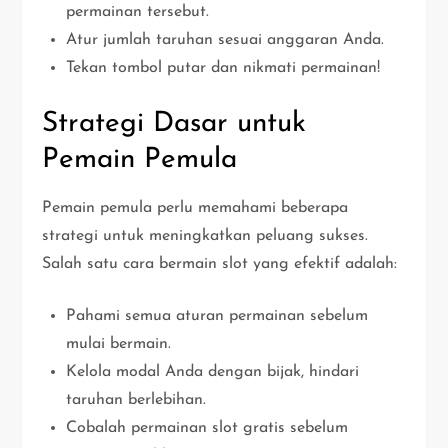
permainan tersebut.
Atur jumlah taruhan sesuai anggaran Anda.
Tekan tombol putar dan nikmati permainan!
Strategi Dasar untuk
Pemain Pemula
Pemain pemula perlu memahami beberapa
strategi untuk meningkatkan peluang sukses.
Salah satu cara bermain slot yang efektif adalah:
Pahami semua aturan permainan sebelum
mulai bermain.
Kelola modal Anda dengan bijak, hindari
taruhan berlebihan.
Cobalah permainan slot gratis sebelum