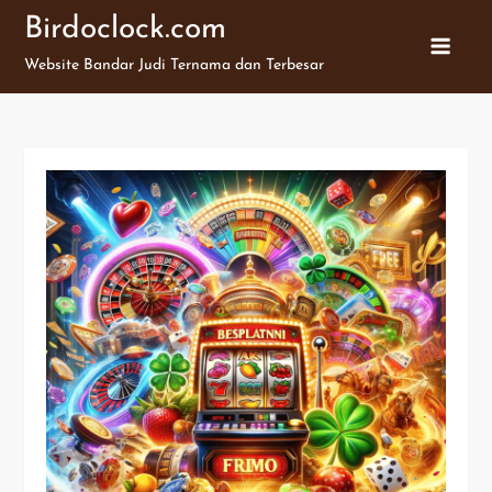
Skip
Birdoclock.com
to
Website Bandar Judi Ternama dan Terbesar
content