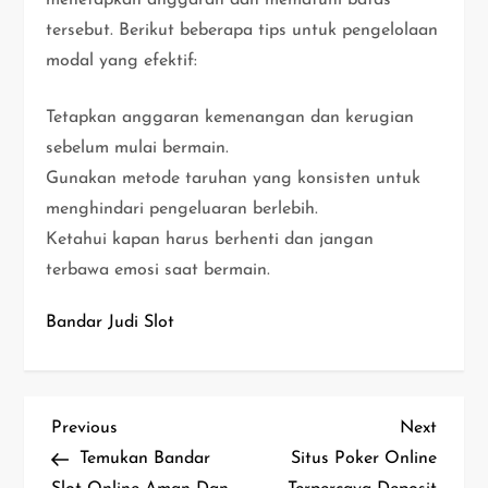
tersebut. Berikut beberapa tips untuk pengelolaan
modal yang efektif:
Tetapkan anggaran kemenangan dan kerugian
sebelum mulai bermain.
Gunakan metode taruhan yang konsisten untuk
menghindari pengeluaran berlebih.
Ketahui kapan harus berhenti dan jangan
terbawa emosi saat bermain.
Bandar Judi Slot
N
Previous
Next
Previous
Next
Post
Post
Temukan Bandar
Situs Poker Online
a