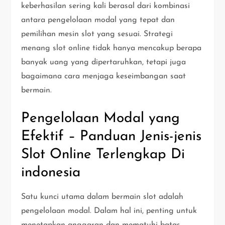
keberhasilan sering kali berasal dari kombinasi
antara pengelolaan modal yang tepat dan
pemilihan mesin slot yang sesuai. Strategi
menang slot online tidak hanya mencakup berapa
banyak uang yang dipertaruhkan, tetapi juga
bagaimana cara menjaga keseimbangan saat
bermain.
Pengelolaan Modal yang
Efektif – Panduan Jenis-jenis
Slot Online Terlengkap Di
indonesia
Satu kunci utama dalam bermain slot adalah
pengelolaan modal. Dalam hal ini, penting untuk
menetapkan anggaran dan mematuhi batas