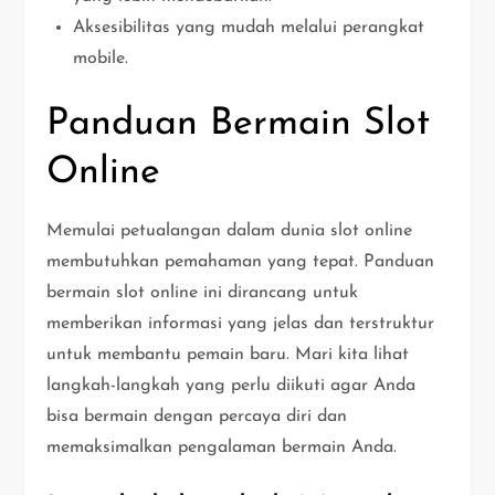
Aksesibilitas yang mudah melalui perangkat
mobile.
Panduan Bermain Slot
Online
Memulai petualangan dalam dunia slot online
membutuhkan pemahaman yang tepat. Panduan
bermain slot online ini dirancang untuk
memberikan informasi yang jelas dan terstruktur
untuk membantu pemain baru. Mari kita lihat
langkah-langkah yang perlu diikuti agar Anda
bisa bermain dengan percaya diri dan
memaksimalkan pengalaman bermain Anda.