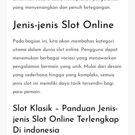
yang menyenangkan dan penuh ketegangan.
Jenis-jenis Slot Online
Pada bagian ini, kita akan membahas kategori
utama dalam dunia slot online. Pengguna dapat
menemukan berbagai variasi yang menawarkan
pengalaman bermain yang unik. Mulai dari desain
yang sederhana hingga yang kompleks, semua
jenis slot ini memiliki daya tarik tersendiri bagi
para pemain.
Slot Klasik – Panduan Jenis-
jenis Slot Online Terlengkap
Di indonesia