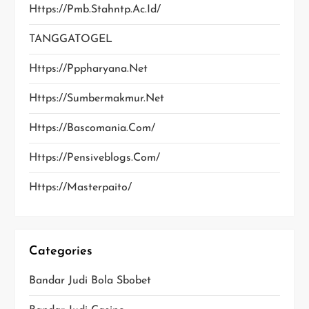
Https://pmb.stahntp.ac.id/
TANGGATOGEL
Https://pppharyana.net
Https://sumbermakmur.net
Https://bascomania.com/
Https://pensiveblogs.com/
Https://Masterpaito/
Categories
Bandar Judi Bola Sbobet