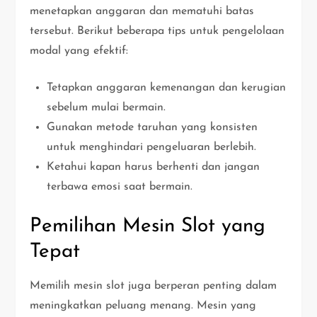
menetapkan anggaran dan mematuhi batas
tersebut. Berikut beberapa tips untuk pengelolaan
modal yang efektif:
Tetapkan anggaran kemenangan dan kerugian
sebelum mulai bermain.
Gunakan metode taruhan yang konsisten
untuk menghindari pengeluaran berlebih.
Ketahui kapan harus berhenti dan jangan
terbawa emosi saat bermain.
Pemilihan Mesin Slot yang
Tepat
Memilih mesin slot juga berperan penting dalam
meningkatkan peluang menang. Mesin yang