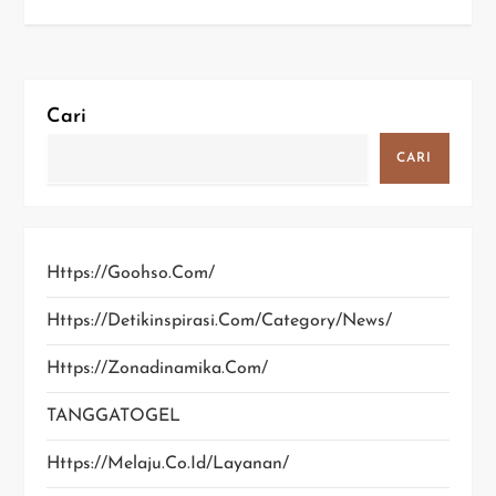
v
i
g
Cari
a
CARI
s
i
Https://goohso.com/
p
Https://detikinspirasi.com/category/news/
o
Https://zonadinamika.com/
s
TANGGATOGEL
Https://melaju.co.id/layanan/