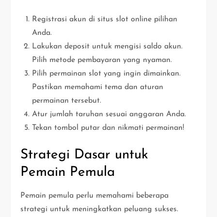
Registrasi akun di situs slot online pilihan
Anda.
Lakukan deposit untuk mengisi saldo akun.
Pilih metode pembayaran yang nyaman.
Pilih permainan slot yang ingin dimainkan.
Pastikan memahami tema dan aturan
permainan tersebut.
Atur jumlah taruhan sesuai anggaran Anda.
Tekan tombol putar dan nikmati permainan!
Strategi Dasar untuk
Pemain Pemula
Pemain pemula perlu memahami beberapa
strategi untuk meningkatkan peluang sukses.