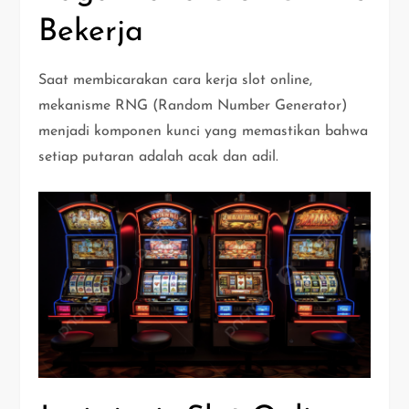
Bekerja
Saat membicarakan cara kerja slot online,
mekanisme RNG (Random Number Generator)
menjadi komponen kunci yang memastikan bahwa
setiap putaran adalah acak dan adil.