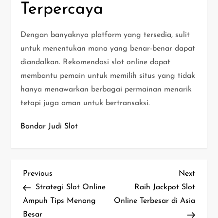
Terpercaya
Dengan banyaknya platform yang tersedia, sulit
untuk menentukan mana yang benar-benar dapat
diandalkan. Rekomendasi slot online dapat
membantu pemain untuk memilih situs yang tidak
hanya menawarkan berbagai permainan menarik
tetapi juga aman untuk bertransaksi.
Bandar Judi Slot
N
Previous
Next
Previous
Next
Post
Post
Strategi Slot Online
Raih Jackpot Slot
a
Ampuh Tips Menang
Online Terbesar di Asia
Besar