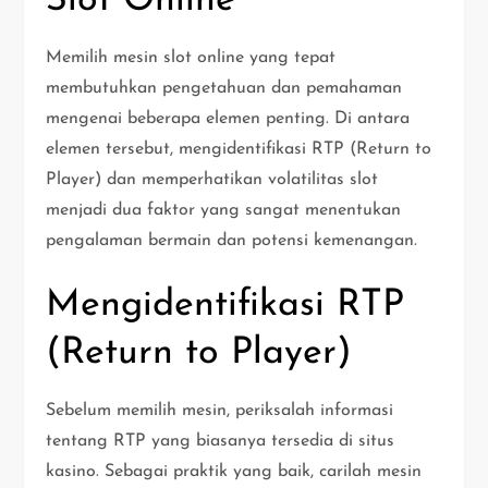
Slot Online
Memilih mesin slot online yang tepat
membutuhkan pengetahuan dan pemahaman
mengenai beberapa elemen penting. Di antara
elemen tersebut, mengidentifikasi RTP (Return to
Player) dan memperhatikan volatilitas slot
menjadi dua faktor yang sangat menentukan
pengalaman bermain dan potensi kemenangan.
Mengidentifikasi RTP
(Return to Player)
Sebelum memilih mesin, periksalah informasi
tentang RTP yang biasanya tersedia di situs
kasino. Sebagai praktik yang baik, carilah mesin