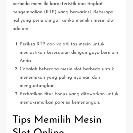
berbeda memiliki karakteristik dan tingkat
pengembalian (RTP) yang bervariasi. Beberapa
hal yang perlu diingat ketika memilih mesin slot
adalah:
Periksa RTP dan volatilitas mesin untuk
memastikan kesesuaian dengan gaya bermain
Anda.
Cobalah beberapa mesin slot berbeda untuk
menemukan yang paling nyaman dan
menguntungkan.
Perhatikan fitur bonus yang ditawarkan untuk
memaksimalkan potensi kemenangan.
Tips Memilih Mesin