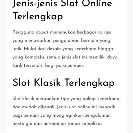
Jenis-jenis Slot Online
Terlengkap
Pengguna dapat menemukan berbagai variasi
yang menawarkan pengalaman bermain yang
unik. Mulai dari desain yang sederhana hingga
yang kompleks, semua jenis slot ini memiliki daya
tarik tersendiri bagi para pemain.
Slot Klasik Terlengkap
Slot klasik merupakan tipe yang paling sederhana
dan mudah dikenali. Jenis slot online ini menarik
bagi pemain yang menginginkan pengalaman
nostalgia dan permainan tanpa komplikasi.