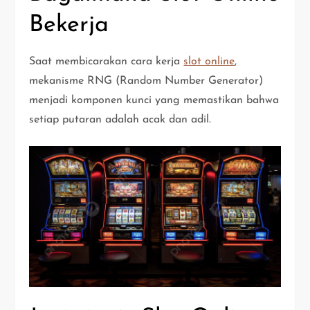
Bekerja
Saat membicarakan cara kerja
slot online
,
mekanisme RNG (Random Number Generator)
menjadi komponen kunci yang memastikan bahwa
setiap putaran adalah acak dan adil.