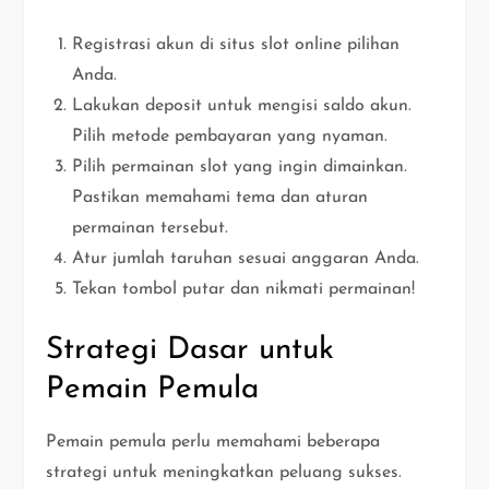
Registrasi akun di situs slot online pilihan
Anda.
Lakukan deposit untuk mengisi saldo akun.
Pilih metode pembayaran yang nyaman.
Pilih permainan slot yang ingin dimainkan.
Pastikan memahami tema dan aturan
permainan tersebut.
Atur jumlah taruhan sesuai anggaran Anda.
Tekan tombol putar dan nikmati permainan!
Strategi Dasar untuk
Pemain Pemula
Pemain pemula perlu memahami beberapa
strategi untuk meningkatkan peluang sukses.