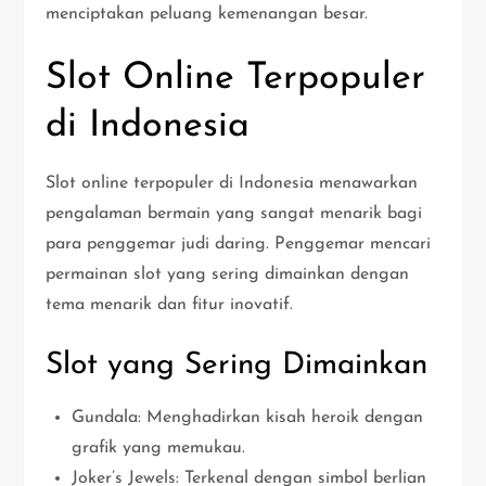
menciptakan peluang kemenangan besar.
Slot Online Terpopuler
di Indonesia
Slot online terpopuler di Indonesia menawarkan
pengalaman bermain yang sangat menarik bagi
para penggemar judi daring. Penggemar mencari
permainan slot yang sering dimainkan dengan
tema menarik dan fitur inovatif.
Slot yang Sering Dimainkan
Gundala: Menghadirkan kisah heroik dengan
grafik yang memukau.
Joker’s Jewels: Terkenal dengan simbol berlian