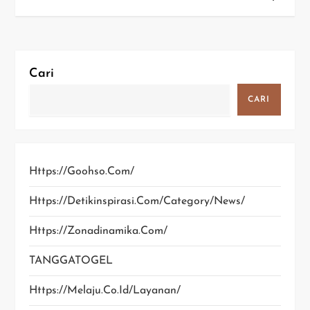
v
i
g
Cari
a
CARI
s
i
Https://goohso.com/
p
Https://detikinspirasi.com/category/news/
o
Https://zonadinamika.com/
s
TANGGATOGEL
Https://melaju.co.id/layanan/