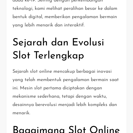
abad ke-19. Seiring dengan perkembangan
teknologi, kami melihat peralihan besar ke dalam
bentuk digital, memberikan pengalaman bermain
yang lebih menarik dan interaktif.
Sejarah dan Evolusi
Slot Terlengkap
Sejarah slot online mencakup berbagai inovasi
yang telah membentuk pengalaman bermain saat
ini. Mesin slot pertama diciptakan dengan
mekanisme sederhana, tetapi dengan waktu,
desainnya berevolusi menjadi lebih kompleks dan
menarik.
Bagaimana Slot Online