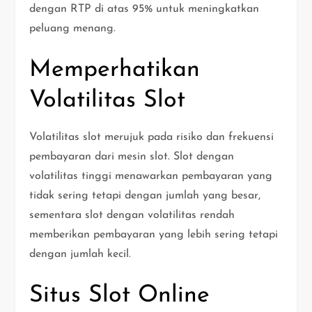
dengan RTP di atas 95% untuk meningkatkan
peluang menang.
Memperhatikan
Volatilitas Slot
Volatilitas slot merujuk pada risiko dan frekuensi
pembayaran dari mesin slot. Slot dengan
volatilitas tinggi menawarkan pembayaran yang
tidak sering tetapi dengan jumlah yang besar,
sementara slot dengan volatilitas rendah
memberikan pembayaran yang lebih sering tetapi
dengan jumlah kecil.
Situs Slot Online