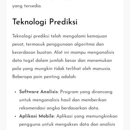
yang tersedia.
Teknologi Prediksi
Teknologi prediksi telah mengalami kemajuan
pesat, termasuk penggunaan algoritma dan
kecerdasan buatan. Alat ini mampu menganalisis
data togel dalam jumlah besar dan menemukan
pola yang mungkin tidak terlihat oleh manusia.
Beberapa poin penting adalah:
Software Analisis
: Program yang dirancang
untuk menganalisis hasil dan memberikan
rekomendasi angka berdasarkan data.
Aplikasi Mobile
: Aplikasi yang memungkinkan
pengguna untuk mengakses data dan analisis