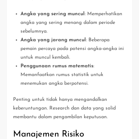
Angka yang sering muncul
: Memperhatikan
angka yang sering menang dalam periode
sebelumnya.
Angka yang jarang muncul
: Beberapa
pemain percaya pada potensi angka-angka ini
untuk muncul kembali.
Penggunaan rumus matematis
:
Memanfaatkan rumus statistik untuk
menemukan angka berpotensi.
Penting untuk tidak hanya mengandalkan
keberuntungan. Research dan data yang solid
membantu dalam pengambilan keputusan.
Manajemen Risiko