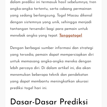
dalam prediksi ini termasuk hasil sebelumnya, tren
angka-angka tertentu, serta cabang permainan
yang sedang berlangsung. Togel Macau dikenal
dengan sistemnya yang unik, sehingga menjadi
tantangan tersendiri bagi para pemain untuk
menebak angka yang tepat.
Tanggatogel
Dengan berbagai sumber informasi dan strategi
yang tersedia, pemain dapat mempersiapkan diri
untuk memasang angka-angka mereka dengan
lebih percaya diri. Di dalam artikel ini, dia akan
menemukan beberapa teknik dan pendekatan
yang dapat membantu meningkatkan akurasi
prediksi togel hari ini.
Dasar-Dasar Prediksi