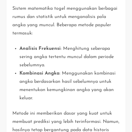
Sistem matematika togel menggunakan berbagai
rumus dan statistik untuk menganalisis pola
angka yang muncul. Beberapa metode populer
termasuk:
Analisis Frekuensi
: Menghitung seberapa
sering angka tertentu muncul dalam periode
sebelumnya.
Kombinasi Angka
: Menggunakan kombinasi
angka berdasarkan hasil sebelumnya untuk
menentukan kemungkinan angka yang akan
keluar.
Metode ini memberikan dasar yang kuat untuk
membuat prediksi yang lebih terinformasi. Namun,
hasilnya tetap bergantung pada data historis