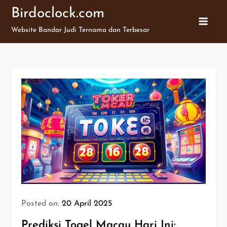
Skip
Birdoclock.com
to
Website Bandar Judi Ternama dan Terbesar
content
Posted on:
20 April 2025
Prediksi Togel Macau Hari Ini: