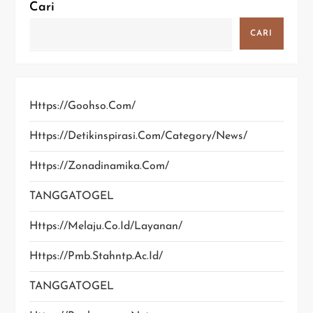
Cari
a
CARI
s
i
Https://goohso.com/
p
Https://detikinspirasi.com/category/news/
o
Https://zonadinamika.com/
s
TANGGATOGEL
Https://melaju.co.id/layanan/
Https://pmb.stahntp.ac.id/
TANGGATOGEL