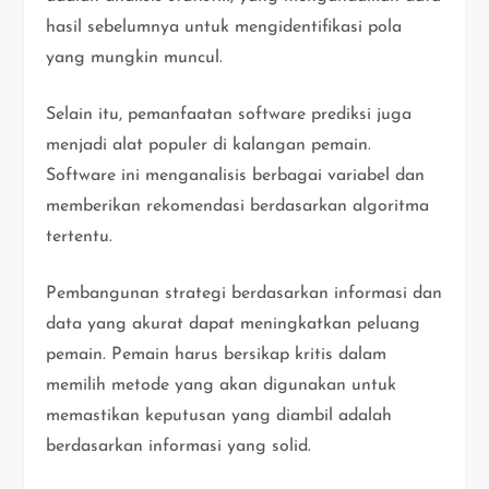
hasil sebelumnya untuk mengidentifikasi pola
yang mungkin muncul.
Selain itu, pemanfaatan software prediksi juga
menjadi alat populer di kalangan pemain.
Software ini menganalisis berbagai variabel dan
memberikan rekomendasi berdasarkan algoritma
tertentu.
Pembangunan strategi berdasarkan informasi dan
data yang akurat dapat meningkatkan peluang
pemain. Pemain harus bersikap kritis dalam
memilih metode yang akan digunakan untuk
memastikan keputusan yang diambil adalah
berdasarkan informasi yang solid.