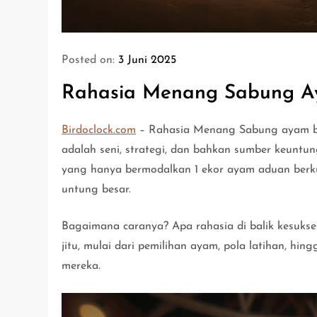
Posted on:
3 Juni 2025
Rahasia Menang Sabung Aya
Birdoclock.com
– Rahasia Menang Sabung ayam buk
adalah seni, strategi, dan bahkan sumber keuntu
yang hanya bermodalkan 1 ekor ayam aduan berku
untung besar.
Bagaimana caranya? Apa rahasia di balik kesukses
jitu, mulai dari pemilihan ayam, pola latihan, hi
mereka.