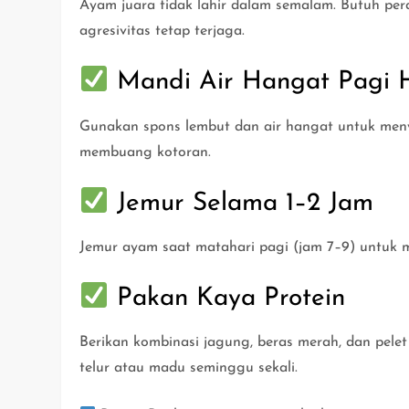
Ayam juara tidak lahir dalam semalam. Butuh pe
agresivitas tetap terjaga.
Mandi Air Hangat Pagi 
Gunakan spons lembut dan air hangat untuk meny
membuang kotoran.
Jemur Selama 1–2 Jam
Jemur ayam saat matahari pagi (jam 7–9) untuk
Pakan Kaya Protein
Berikan kombinasi jagung, beras merah, dan pele
telur atau madu seminggu sekali.