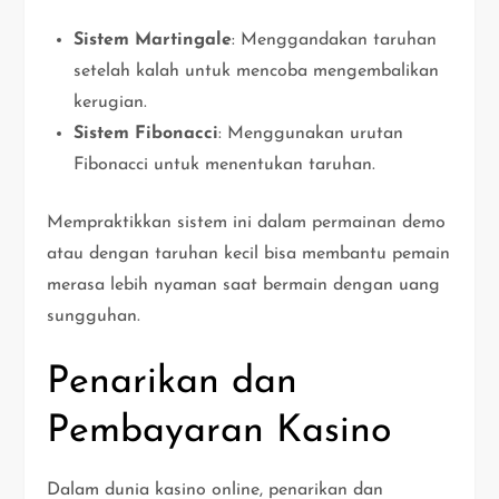
Sistem Martingale
: Menggandakan taruhan
setelah kalah untuk mencoba mengembalikan
kerugian.
Sistem Fibonacci
: Menggunakan urutan
Fibonacci untuk menentukan taruhan.
Mempraktikkan sistem ini dalam permainan demo
atau dengan taruhan kecil bisa membantu pemain
merasa lebih nyaman saat bermain dengan uang
sungguhan.
Penarikan dan
Pembayaran Kasino
Dalam dunia kasino online, penarikan dan