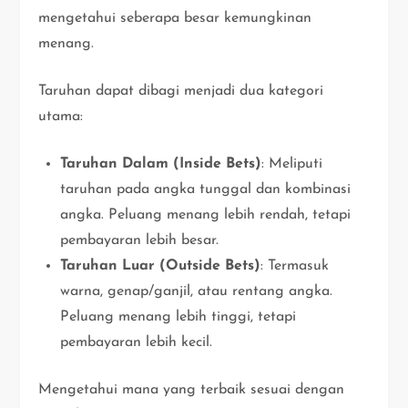
mengetahui seberapa besar kemungkinan
menang.
Taruhan dapat dibagi menjadi dua kategori
utama:
Taruhan Dalam (Inside Bets)
: Meliputi
taruhan pada angka tunggal dan kombinasi
angka. Peluang menang lebih rendah, tetapi
pembayaran lebih besar.
Taruhan Luar (Outside Bets)
: Termasuk
warna, genap/ganjil, atau rentang angka.
Peluang menang lebih tinggi, tetapi
pembayaran lebih kecil.
Mengetahui mana yang terbaik sesuai dengan