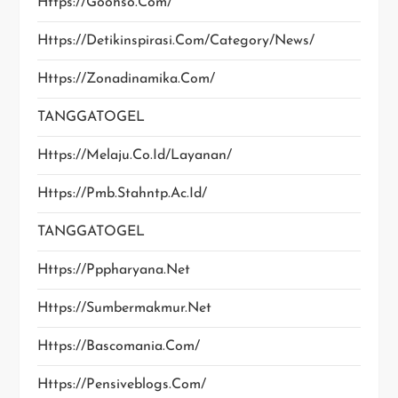
Https://goohso.com/
p
Https://detikinspirasi.com/category/news/
o
Https://zonadinamika.com/
s
TANGGATOGEL
Https://melaju.co.id/layanan/
Https://pmb.stahntp.ac.id/
TANGGATOGEL
Https://pppharyana.net
Https://sumbermakmur.net
Https://bascomania.com/
Https://pensiveblogs.com/