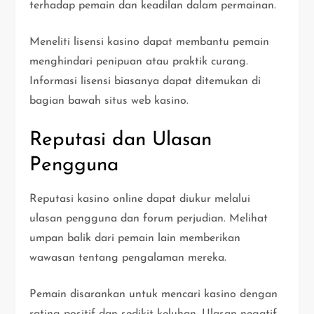
terhadap pemain dan keadilan dalam permainan.
Meneliti lisensi kasino dapat membantu pemain
menghindari penipuan atau praktik curang.
Informasi lisensi biasanya dapat ditemukan di
bagian bawah situs web kasino.
Reputasi dan Ulasan
Pengguna
Reputasi kasino online dapat diukur melalui
ulasan pengguna dan forum perjudian. Melihat
umpan balik dari pemain lain memberikan
wawasan tentang pengalaman mereka.
Pemain disarankan untuk mencari kasino dengan