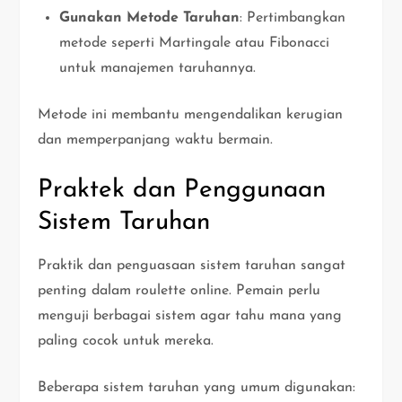
Gunakan Metode Taruhan
: Pertimbangkan
metode seperti Martingale atau Fibonacci
untuk manajemen taruhannya.
Metode ini membantu mengendalikan kerugian
dan memperpanjang waktu bermain.
Praktek dan Penggunaan
Sistem Taruhan
Praktik dan penguasaan sistem taruhan sangat
penting dalam roulette online. Pemain perlu
menguji berbagai sistem agar tahu mana yang
paling cocok untuk mereka.
Beberapa sistem taruhan yang umum digunakan: