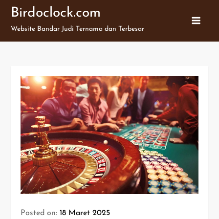
Skip
Birdoclock.com
to
Website Bandar Judi Ternama dan Terbesar
content
Posted on:
18 Maret 2025