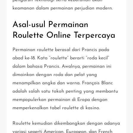
pengaruh teknologi serta kebutuhan akan
keamanan dalam permainan perjudian modern.
Asal-usul Permainan
Roulette Online Terpercaya
Permainan roulette berasal dari Prancis pada
abad ke-18. Kata “roulette” berarti “roda kecil”
dalam bahasa Prancis. Awalnya, permainan ini
dimainkan dengan roda dan pelat yang
menampilkan angka dan warna. François Blanc
adalah salah satu tokoh penting yang membantu
mempopulerkan permainan di Eropa dengan
memperkenalkan tabel roulette di kasino.
Roulette kemudian dikembangkan dengan adanya
variasi seperti American, European, dan French