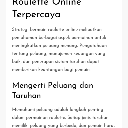
Roulette Online
Terpercaya
Strategi bermain roulette online melibatkan
pemahaman berbagai aspek permainan untuk
meningkatkan peluang menang. Pengetahuan
tentang peluang, manajemen keuangan yang
baik, dan penerapan sistem taruhan dapat
memberikan keuntungan bagi pemain.
Mengerti Peluang dan
Taruhan
Memahami peluang adalah langkah penting
dalam permainan roulette. Setiap jenis taruhan
memiliki peluang yang berbeda, dan pemain harus