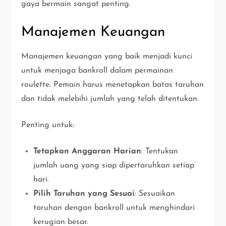
gaya bermain sangat penting.
Manajemen Keuangan
Manajemen keuangan yang baik menjadi kunci
untuk menjaga bankroll dalam permainan
roulette. Pemain harus menetapkan batas taruhan
dan tidak melebihi jumlah yang telah ditentukan.
Penting untuk:
Tetapkan Anggaran Harian
: Tentukan
jumlah uang yang siap dipertaruhkan setiap
hari.
Pilih Taruhan yang Sesuai
: Sesuaikan
taruhan dengan bankroll untuk menghindari
kerugian besar.