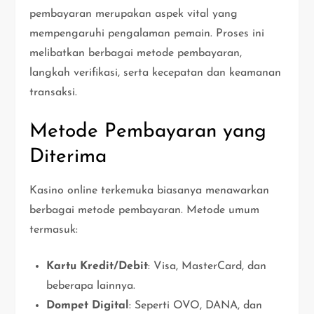
pembayaran merupakan aspek vital yang
mempengaruhi pengalaman pemain. Proses ini
melibatkan berbagai metode pembayaran,
langkah verifikasi, serta kecepatan dan keamanan
transaksi.
Metode Pembayaran yang
Diterima
Kasino online terkemuka biasanya menawarkan
berbagai metode pembayaran. Metode umum
termasuk:
Kartu Kredit/Debit
: Visa, MasterCard, dan
beberapa lainnya.
Dompet Digital
: Seperti OVO, DANA, dan