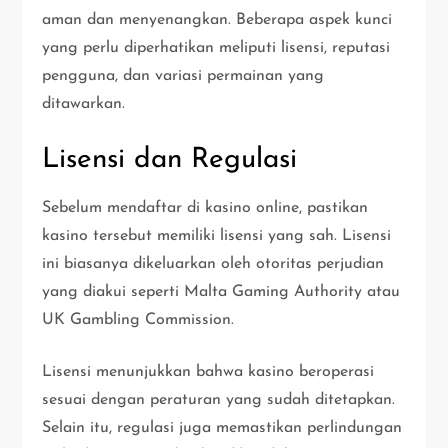
aman dan menyenangkan. Beberapa aspek kunci
yang perlu diperhatikan meliputi lisensi, reputasi
pengguna, dan variasi permainan yang
ditawarkan.
Lisensi dan Regulasi
Sebelum mendaftar di kasino online, pastikan
kasino tersebut memiliki lisensi yang sah. Lisensi
ini biasanya dikeluarkan oleh otoritas perjudian
yang diakui seperti Malta Gaming Authority atau
UK Gambling Commission.
Lisensi menunjukkan bahwa kasino beroperasi
sesuai dengan peraturan yang sudah ditetapkan.
Selain itu, regulasi juga memastikan perlindungan