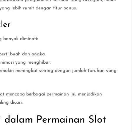
t menawarkan pengalaman bermain yang beragam, mulai
 yang lebih rumit dengan fitur bonus.
ler
g banyak diminati:
eperti buah dan angka.
 animasi yang menghibur.
emakin meningkat seiring dengan jumlah taruhan yang
t mencoba berbagai permainan ini, menjadikan
ing dicari.
 dalam Permainan Slot