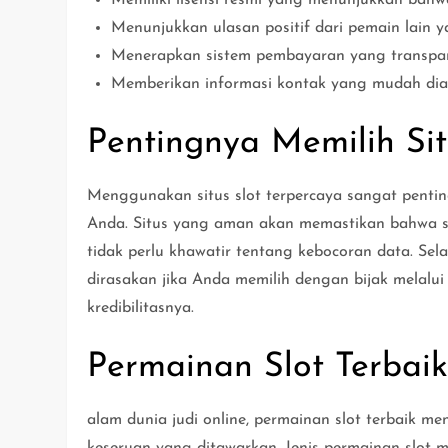
Memiliki lisensi resmi yang menunjukkan bahwa
Menunjukkan ulasan positif dari pemain lain y
Menerapkan sistem pembayaran yang transpara
Memberikan informasi kontak yang mudah dia
Pentingnya Memilih Si
Menggunakan situs slot terpercaya sangat pentin
Anda. Situs yang aman akan memastikan bahwa se
tidak perlu khawatir tentang kebocoran data. Sel
dirasakan jika Anda memilih dengan bijak melalui m
kredibilitasnya.
Permainan Slot Terbaik
alam dunia judi online, permainan slot terbaik me