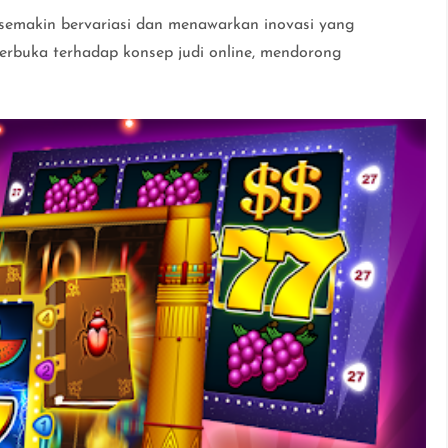
e semakin bervariasi dan menawarkan inovasi yang
erbuka terhadap konsep judi online, mendorong