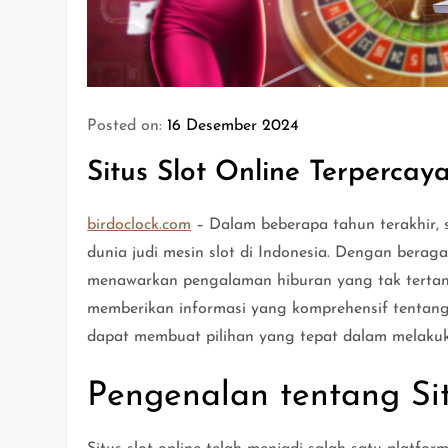
Posted on:
16 Desember 2024
Situs Slot Online Terpercay
birdoclock.com
– Dalam beberapa tahun terakhir, s
dunia judi mesin slot di Indonesia. Dengan beraga
menawarkan pengalaman hiburan yang tak tertandi
memberikan informasi yang komprehensif tentang 
dapat membuat pilihan yang tepat dalam melakuka
Pengenalan tentang Sit