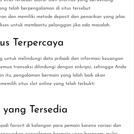
 situs tersebut diatur oleh otoritas yang berwenang.
ang telah berpengalaman di situs tersebut.
n dan memiliki metode deposit dan penarikan yang jelas.
kses untuk membantu pelanggan jika ada masalah.
tus Terpercaya
g untuk melindungi data pribadi dan informasi keuangan
mua transaksi dilindungi dengan enkripsi, sehingga Anda
ain itu, pengalaman bermain yang lebih baik akan
emilih situs slot online yang telah terbukti
 yang Tersedia
njadi favorit di kalangan para pemain karena variasi dan