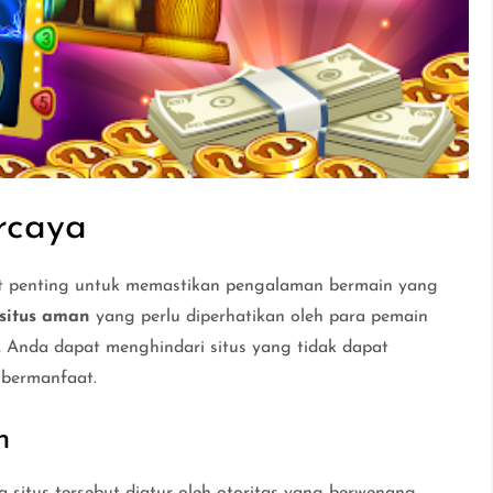
ercaya
t penting untuk memastikan pengalaman bermain yang
i situs aman
yang perlu diperhatikan oleh para pemain
, Anda dapat menghindari situs yang tidak dapat
 bermanfaat.
n