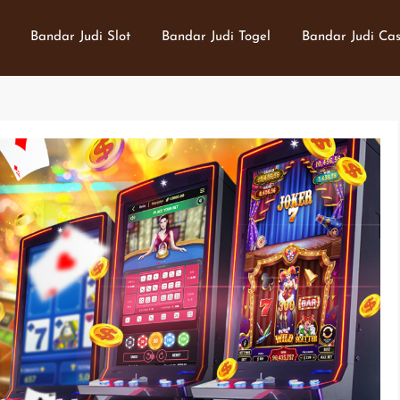
Bandar Judi Slot
Bandar Judi Togel
Bandar Judi Cas