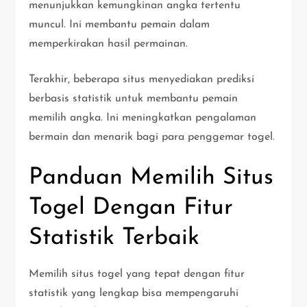
menunjukkan kemungkinan angka tertentu
muncul. Ini membantu pemain dalam
memperkirakan hasil permainan.
Terakhir, beberapa situs menyediakan prediksi
berbasis statistik untuk membantu pemain
memilih angka. Ini meningkatkan pengalaman
bermain dan menarik bagi para penggemar togel.
Panduan Memilih Situs
Togel Dengan Fitur
Statistik Terbaik
Memilih situs togel yang tepat dengan fitur
statistik yang lengkap bisa mempengaruhi