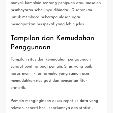
banyak komplain tentang penipuan atau masalah
pembayaran sebaiknya dihindari. Disarankan
untuk membaca beberapa ulasan agar
mendapatkan perspektif yang lebih jelas.
Tampilan dan Kemudahan
Penggunaan
Tampilan situs dan kemudahan penggunaan
sangat penting bagi pemain. Situs yang baik
harus memiliki antarmuka yang ramah user,
memudahkan navigasi dan pencarian fitur
statistik.
Pemain menginginkan akses cepat ke data yang
relevan, seperti hasil sebelumnya dan statistik