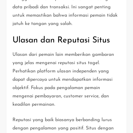
data pribadi dan transaksi. Ini sangat penting
untuk memastikan bahwa informasi pemain tidak
jatuh ke tangan yang salah.
Ulasan dan Reputasi Situs
Ulasan dari pemain lain memberikan gambaran
yang jelas mengenai reputasi situs togel.
Perhatikan platform ulasan independen yang
dapat dipercaya untuk mendapatkan informasi
objektif. Fokus pada pengalaman pemain
mengenai pembayaran, customer service, dan
keadilan permainan.
Reputasi yang baik biasanya berbanding lurus
dengan pengalaman yang positif. Situs dengan