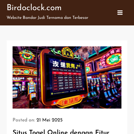
Skip
Birdoclock.com
to
Website Bandar Judi Ternama dan Terbesar
content
Posted on:
21 Mei 2025
Situs Togel Online dengan Fitur