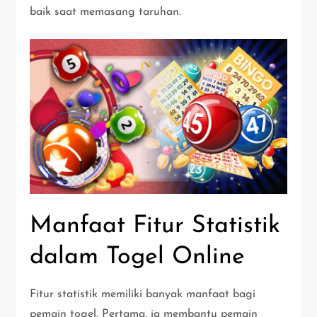
baik saat memasang taruhan.
Manfaat Fitur Statistik
dalam Togel Online
Fitur statistik memiliki banyak manfaat bagi
pemain togel. Pertama, ia membantu pemain