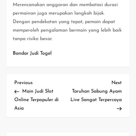
Merencanakan anggaran dan membatasi durasi
permainan juga merupakan langkah bijak.
Dengan pendekatan yang tepat, pemain dapat
memperoleh pengalaman bermain yang lebih baik
tanpa risiko besar.
Bandar Judi Togel
N
Previous
Next
Previous
Next
Post
Post
Main Judi Slot
Taruhan Sabung Ayam
a
Online Terpopuler di
Live Sangat Terpercaya
Asia
v
i