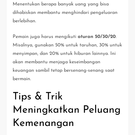
Menentukan berapa banyak uang yang bisa
dihabiskan membantu menghindari pengeluaran
berlebihan.
Pemain juga harus mengikuti
aturan 50/30/20
.
Misalnya, gunakan 50% untuk taruhan, 30% untuk
menyimpan, dan 20% untuk hiburan lainnya. Ini
akan membantu menjaga keseimbangan
keuangan sambil tetap bersenang-senang saat
bermain.
Tips & Trik
Meningkatkan Peluang
Kemenangan