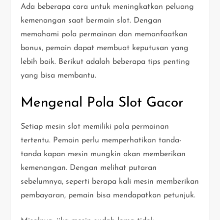
Ada beberapa cara untuk meningkatkan peluang
kemenangan saat bermain slot. Dengan
memahami pola permainan dan memanfaatkan
bonus, pemain dapat membuat keputusan yang
lebih baik. Berikut adalah beberapa tips penting
yang bisa membantu.
Mengenal Pola Slot Gacor
Setiap mesin slot memiliki pola permainan
tertentu. Pemain perlu memperhatikan tanda-
tanda kapan mesin mungkin akan memberikan
kemenangan. Dengan melihat putaran
sebelumnya, seperti berapa kali mesin memberikan
pembayaran, pemain bisa mendapatkan petunjuk.