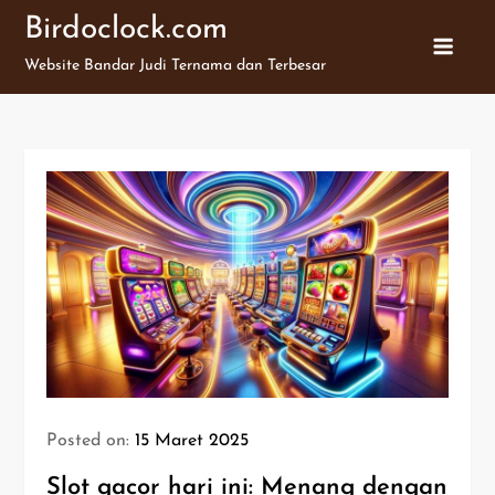
Skip
Birdoclock.com
to
Website Bandar Judi Ternama dan Terbesar
content
Posted on:
15 Maret 2025
Slot gacor hari ini: Menang dengan