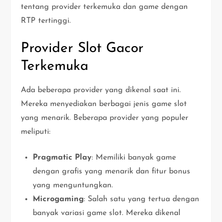
tentang provider terkemuka dan game dengan
RTP tertinggi.
Provider Slot Gacor
Terkemuka
Ada beberapa provider yang dikenal saat ini.
Mereka menyediakan berbagai jenis game slot
yang menarik. Beberapa provider yang populer
meliputi:
Pragmatic Play
: Memiliki banyak game
dengan grafis yang menarik dan fitur bonus
yang menguntungkan.
Microgaming
: Salah satu yang tertua dengan
banyak variasi game slot. Mereka dikenal