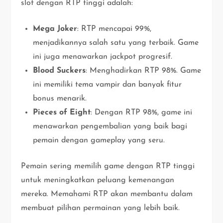
slot dengan RTP tinggi adalah:
Mega Joker
: RTP mencapai 99%,
menjadikannya salah satu yang terbaik. Game
ini juga menawarkan jackpot progresif.
Blood Suckers
: Menghadirkan RTP 98%. Game
ini memiliki tema vampir dan banyak fitur
bonus menarik.
Pieces of Eight
: Dengan RTP 98%, game ini
menawarkan pengembalian yang baik bagi
pemain dengan gameplay yang seru.
Pemain sering memilih game dengan RTP tinggi
untuk meningkatkan peluang kemenangan
mereka. Memahami RTP akan membantu dalam
membuat pilihan permainan yang lebih baik.