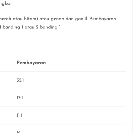
ngka.
merah atau hitam) atau genap dan ganjil. Pembayaran
1 banding 1 atau 2 banding 1.
Pembayaran
35:1
17:1
11:1
1:1