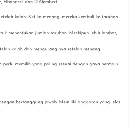
 Fibonacci, dan D’Alembert.
telah kalah. Ketika menang, mereka kembali ke taruhan
tuk menentukan jumlah taruhan. Meskipun lebih lambat,
telah kalah dan menguranginya setelah menang.
ain perlu memilih yang paling sesuai dengan gaya bermain
dengan bertanggung jawab. Memiliki anggaran yang jelas