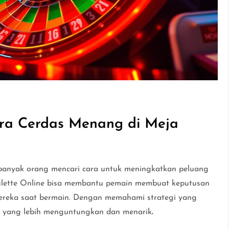
Cara Cerdas Menang di Meja
banyak orang mencari cara untuk meningkatkan peluang
Roulette Online bisa membantu pemain membuat keputusan
ereka saat bermain. Dengan memahami strategi yang
t yang lebih menguntungkan dan menarik
.