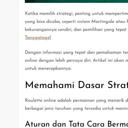
Ketika memilih strategi, penting untuk mempert
yang bisa dicoba, seperti sistem Martingale atau F
kekurangannya sendiri, dan pemilihan yang tepat
Tanggatogel
Dengan informasi yang tepat dan pemahaman tent
online dengan lebih percaya diri. Artikel ini aka
untuk menerapkannya.
Memahami Dasar Strate
Roulette online adalah permainan yang menarik
berbagai jenis taruhan yang tersedia untuk men
Aturan dan Tata Cara Berma