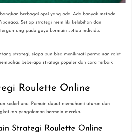
imbangkan berbagai opsi yang ada. Ada banyak metode
ibonacci. Setiap strategi memiliki kelebihan dan
 tergantung pada gaya bermain setiap individu.
ang strategi, siapa pun bisa menikmati permainan rolet
n membahas beberapa strategi populer dan cara terbaik
gi Roulette Online
 dan sederhana. Pemain dapat memahami aturan dan
ingkatkan pengalaman bermain mereka.
in Strategi Roulette Online