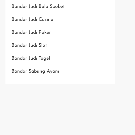
Bandar Judi Bola Sbobet
Bandar Judi Casino
Bandar Judi Poker
Bandar Judi Slot
Bandar Judi Togel
Bandar Sabung Ayam