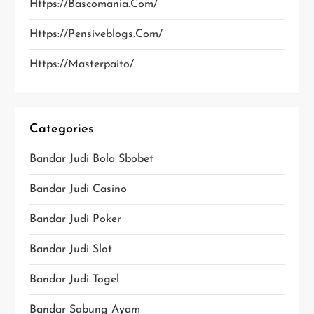
Https://bascomania.com/
Https://pensiveblogs.com/
Https://Masterpaito/
Categories
Bandar Judi Bola Sbobet
Bandar Judi Casino
Bandar Judi Poker
Bandar Judi Slot
Bandar Judi Togel
Bandar Sabung Ayam