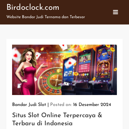
Skip
Birdoclock.com
to
Website Bandar Judi Ternama dan Terbesar
content
Bandar Judi Slot
Posted on:
16 Desember 2024
Situs Slot Online Terpercaya &
Terbaru di Indonesia