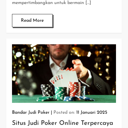
mempertimbangkan untuk bermain […]
Read More
Bandar Judi Poker
Posted on:
11 Januari 2025
Situs Judi Poker Online Terpercaya