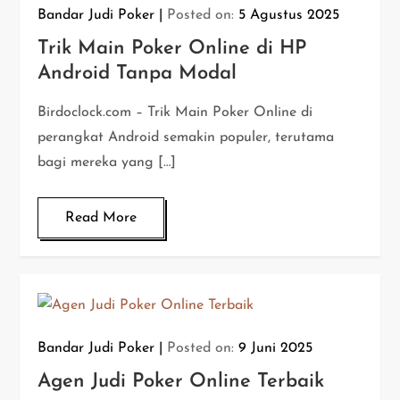
Bandar Judi Poker
Posted on:
5 Agustus 2025
Trik Main Poker Online di HP
Android Tanpa Modal
Birdoclock.com – Trik Main Poker Online di
perangkat Android semakin populer, terutama
bagi mereka yang […]
Read More
Bandar Judi Poker
Posted on:
9 Juni 2025
Agen Judi Poker Online Terbaik