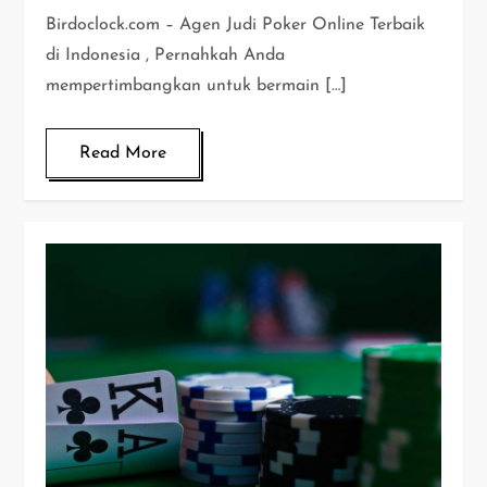
Birdoclock.com – Agen Judi Poker Online Terbaik
di Indonesia , Pernahkah Anda
mempertimbangkan untuk bermain […]
Read More