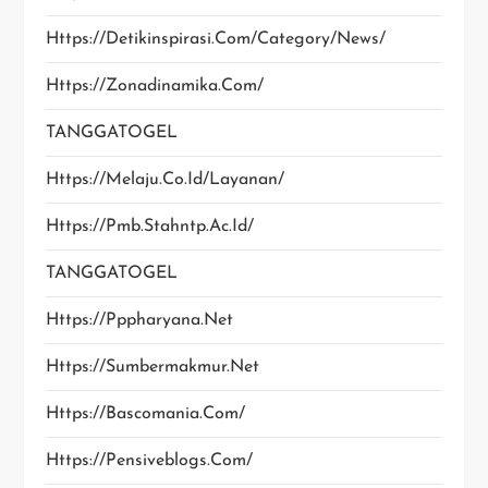
Https://detikinspirasi.com/category/news/
Https://zonadinamika.com/
TANGGATOGEL
Https://melaju.co.id/layanan/
Https://pmb.stahntp.ac.id/
TANGGATOGEL
Https://pppharyana.net
Https://sumbermakmur.net
Https://bascomania.com/
Https://pensiveblogs.com/