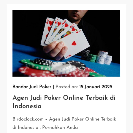
Bandar Judi Poker
Posted on:
15 Januari 2025
Agen Judi Poker Online Terbaik di
Indonesia
Birdoclock.com – Agen Judi Poker Online Terbaik
di Indonesia , Pernahkah Anda