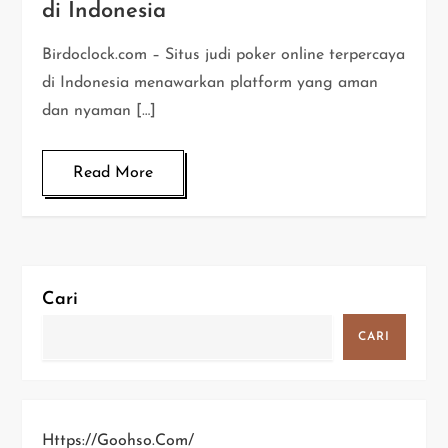
di Indonesia
Birdoclock.com – Situs judi poker online terpercaya
di Indonesia menawarkan platform yang aman
dan nyaman […]
Read More
Cari
CARI
Https://goohso.com/