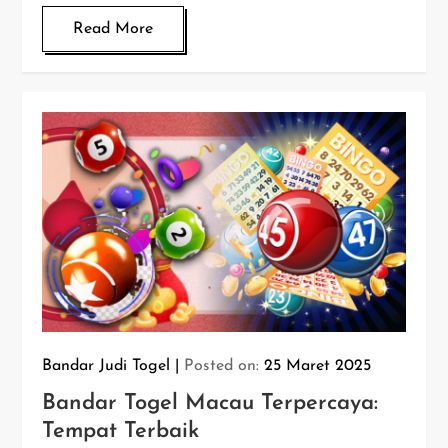
Read More
Bandar Judi Togel
Posted on:
25 Maret 2025
Bandar Togel Macau Terpercaya:
Tempat Terbaik