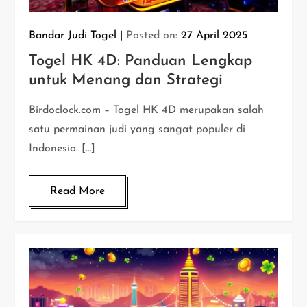
Bandar Judi Togel
Posted on:
27 April 2025
Togel HK 4D: Panduan Lengkap
untuk Menang dan Strategi
Birdoclock.com – Togel HK 4D merupakan salah
satu permainan judi yang sangat populer di
Indonesia. […]
Read More