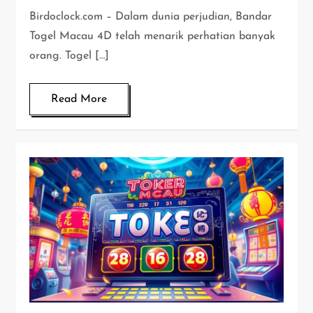
Birdoclock.com – Dalam dunia perjudian, Bandar
Togel Macau 4D telah menarik perhatian banyak
orang. Togel […]
Read More