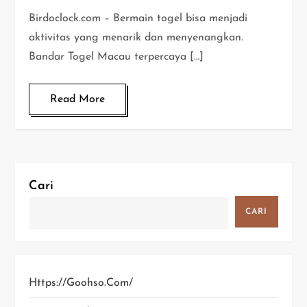
Birdoclock.com – Bermain togel bisa menjadi
aktivitas yang menarik dan menyenangkan.
Bandar Togel Macau terpercaya […]
Read More
Cari
CARI
Https://goohso.com/