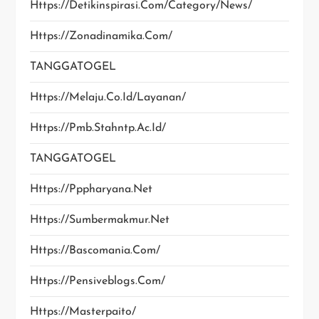
Https://detikinspirasi.com/category/news/
Https://zonadinamika.com/
TANGGATOGEL
Https://melaju.co.id/layanan/
Https://pmb.stahntp.ac.id/
TANGGATOGEL
Https://pppharyana.net
Https://sumbermakmur.net
Https://bascomania.com/
Https://pensiveblogs.com/
Https://Masterpaito/