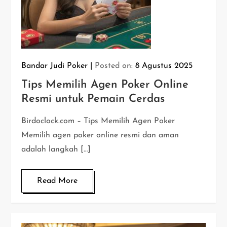
Bandar Judi Poker
Posted on:
8 Agustus 2025
Tips Memilih Agen Poker Online
Resmi untuk Pemain Cerdas
Birdoclock.com – Tips Memilih Agen Poker
Memilih agen poker online resmi dan aman
adalah langkah […]
Read More