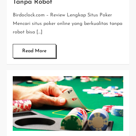
Tanpa Robot
Birdoclock.com – Review Lengkap Situs Poker
Mencari situs poker online yang berkualitas tanpa
robot bisa […]
Read More