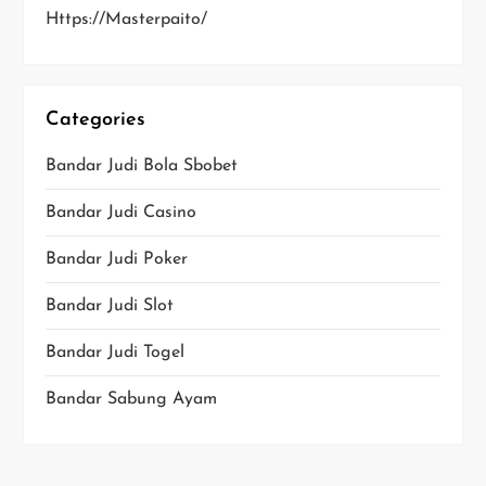
Https://Masterpaito/
Categories
Bandar Judi Bola Sbobet
Bandar Judi Casino
Bandar Judi Poker
Bandar Judi Slot
Bandar Judi Togel
Bandar Sabung Ayam