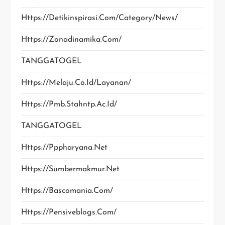
Https://detikinspirasi.com/category/news/
Https://zonadinamika.com/
TANGGATOGEL
Https://melaju.co.id/layanan/
Https://pmb.stahntp.ac.id/
TANGGATOGEL
Https://pppharyana.net
Https://sumbermakmur.net
Https://bascomania.com/
Https://pensiveblogs.com/