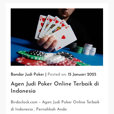
Bandar Judi Poker
Posted on:
15 Januari 2025
Agen Judi Poker Online Terbaik di
Indonesia
Birdoclock.com – Agen Judi Poker Online Terbaik
di Indonesia , Pernahkah Anda