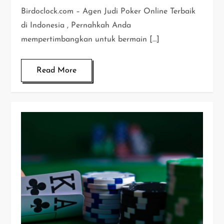
Birdoclock.com – Agen Judi Poker Online Terbaik
di Indonesia , Pernahkah Anda
mempertimbangkan untuk bermain […]
Read More