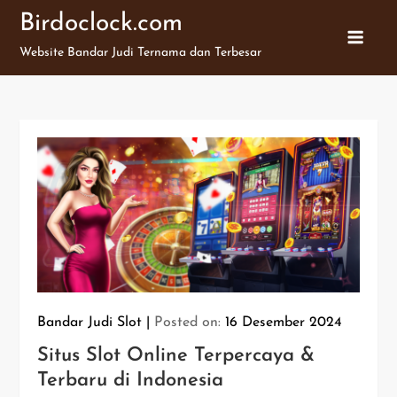
Skip
Birdoclock.com
to
Website Bandar Judi Ternama dan Terbesar
content
Bandar Judi Slot
Posted on:
16 Desember 2024
Situs Slot Online Terpercaya &
Terbaru di Indonesia