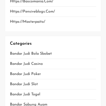
Https://bascomania.com/
Https://pensiveblogs.com/
Https://Masterpaito/
Categories
Bandar Judi Bola Sbobet
Bandar Judi Casino
Bandar Judi Poker
Bandar Judi Slot
Bandar Judi Togel
Bandar Sabung Ayam