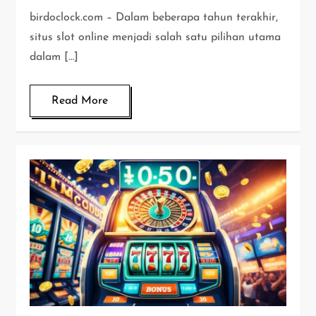
birdoclock.com – Dalam beberapa tahun terakhir,
situs slot online menjadi salah satu pilihan utama
dalam […]
Read More