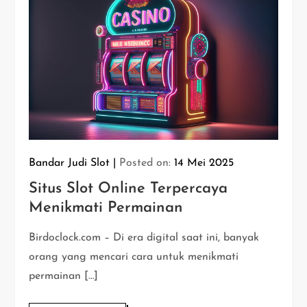
Bandar Judi Slot
Posted on:
14 Mei 2025
Situs Slot Online Terpercaya
Menikmati Permainan
Birdoclock.com – Di era digital saat ini, banyak
orang yang mencari cara untuk menikmati
permainan […]