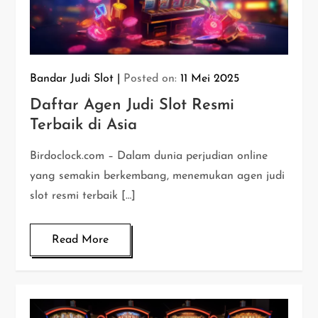
Bandar Judi Slot
Posted on:
11 Mei 2025
Daftar Agen Judi Slot Resmi
Terbaik di Asia
Birdoclock.com – Dalam dunia perjudian online
yang semakin berkembang, menemukan agen judi
slot resmi terbaik […]
Read More