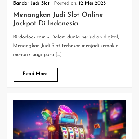
Bandar Judi Slot
Posted on:
12 Mei 2025
Menangkan Judi Slot Online
Jackpot Di Indonesia
Birdoclock.com – Dalam dunia perjudian digital,
Menangkan Judi Slot terbesar menjadi semakin
menarik bagi para […]
Read More