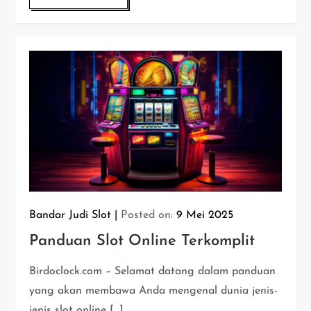
Bandar Judi Slot
Posted on:
9 Mei 2025
Panduan Slot Online Terkomplit
Birdoclock.com – Selamat datang dalam panduan
yang akan membawa Anda mengenal dunia jenis-
jenis slot online […]