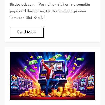
Birdoclock.com – Permainan slot online semakin
populer di Indonesia, terutama ketika pemain
Temukan Slot Rtp […]
Read More