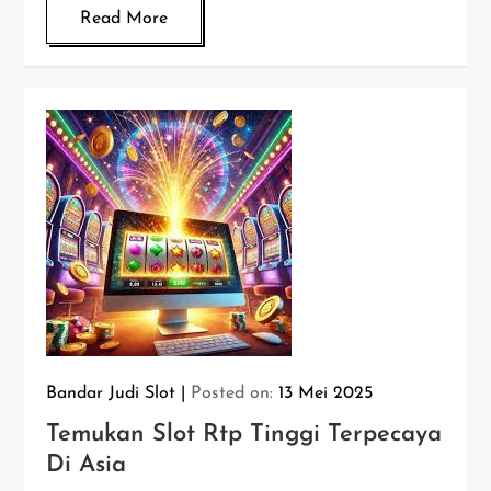
Read More
Bandar Judi Slot
Posted on:
13 Mei 2025
Temukan Slot Rtp Tinggi Terpecaya
Di Asia