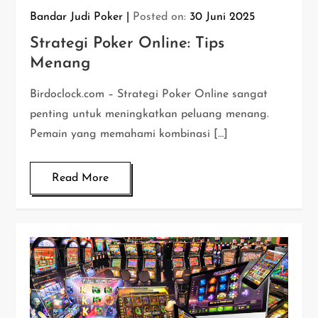
Bandar Judi Poker
Posted on:
30 Juni 2025
Strategi Poker Online: Tips
Menang
Birdoclock.com – Strategi Poker Online sangat
penting untuk meningkatkan peluang menang.
Pemain yang memahami kombinasi […]
Read More