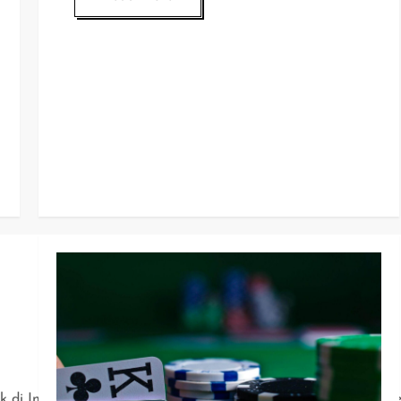
aik di Indonesia , Pernahkah Anda mempertimbangkan untuk be