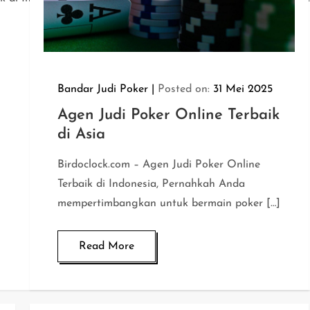
Bandar Judi Poker
Posted on:
31 Mei 2025
Agen Judi Poker Online Terbaik
di Asia
Birdoclock.com – Agen Judi Poker Online
Terbaik di Indonesia, Pernahkah Anda
mempertimbangkan untuk bermain poker […]
Read More