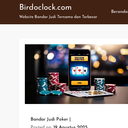
Skip
Birdoclock.com
to
Beranda
Website Bandar Judi Ternama dan Terbesar
content
Bandar Judi Poker
Posted on:
19 Agustus 2025