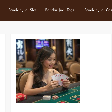
Bandar Judi Slot
Bandar Judi Togel
Bandar Judi Cas