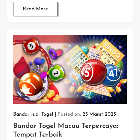
Read More
Bandar Judi Togel
Posted on:
25 Maret 2025
Bandar Togel Macau Terpercaya:
Tempat Terbaik