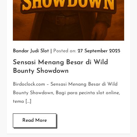
Bandar Judi Slot
Posted on:
27 September 2025
Sensasi Menang Besar di Wild
Bounty Showdown
Birdoclock.com – Sensasi Menang Besar di Wild
Bounty Showdown, Bagi para pecinta slot online,
tema […]
Read More