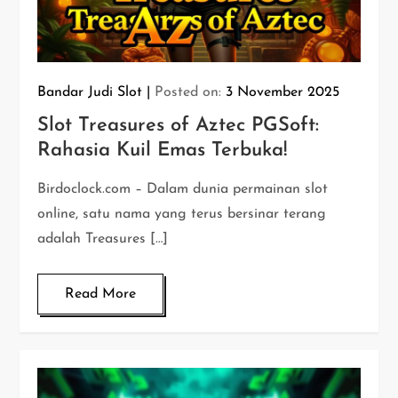
Bandar Judi Slot
Posted on:
3 November 2025
Slot Treasures of Aztec PGSoft:
Rahasia Kuil Emas Terbuka!
Birdoclock.com – Dalam dunia permainan slot
online, satu nama yang terus bersinar terang
adalah Treasures […]
Read More