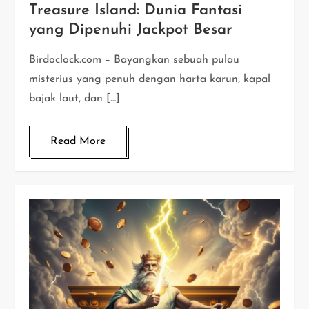
Treasure Island: Dunia Fantasi
yang Dipenuhi Jackpot Besar
Birdoclock.com – Bayangkan sebuah pulau
misterius yang penuh dengan harta karun, kapal
bajak laut, dan […]
Read More