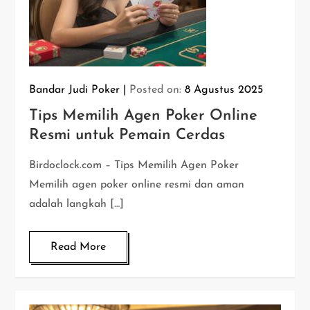
Bandar Judi Poker
Posted on:
8 Agustus 2025
Tips Memilih Agen Poker Online
Resmi untuk Pemain Cerdas
Birdoclock.com – Tips Memilih Agen Poker
Memilih agen poker online resmi dan aman
adalah langkah […]
Read More