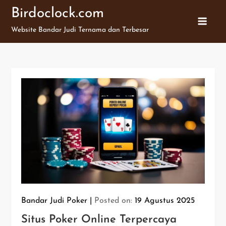
Skip
Birdoclock.com
to
Website Bandar Judi Ternama dan Terbesar
content
Bandar Judi Poker
Posted on:
19 Agustus 2025
Situs Poker Online Terpercaya