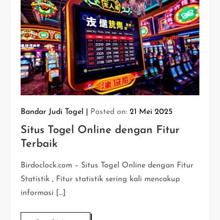
Bandar Judi Togel
Posted on:
21 Mei 2025
Situs Togel Online dengan Fitur
Terbaik
Birdoclock.com – Situs Togel Online dengan Fitur
Statistik , Fitur statistik sering kali mencakup
informasi […]