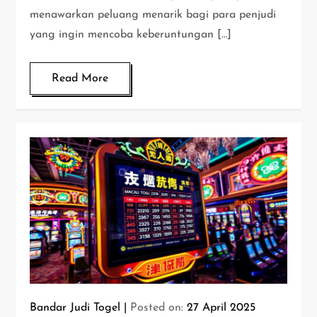
menawarkan peluang menarik bagi para penjudi
yang ingin mencoba keberuntungan […]
Read More
Bandar Judi Togel
Posted on:
27 April 2025