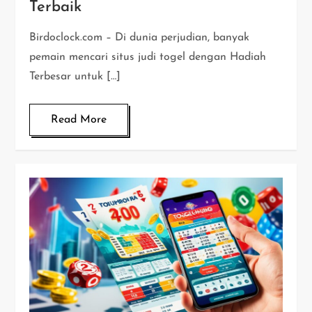
Terbaik
Birdoclock.com – Di dunia perjudian, banyak
pemain mencari situs judi togel dengan Hadiah
Terbesar untuk […]
Read More