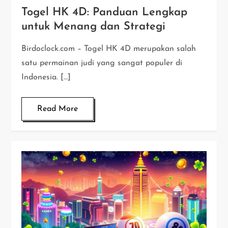
Togel HK 4D: Panduan Lengkap
untuk Menang dan Strategi
Birdoclock.com – Togel HK 4D merupakan salah
satu permainan judi yang sangat populer di
Indonesia. […]
Read More