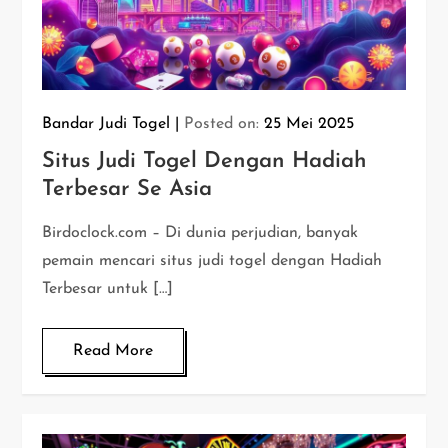
Bandar Judi Togel
Posted on:
25 Mei 2025
Situs Judi Togel Dengan Hadiah
Terbesar Se Asia
Birdoclock.com – Di dunia perjudian, banyak
pemain mencari situs judi togel dengan Hadiah
Terbesar untuk […]
Read More