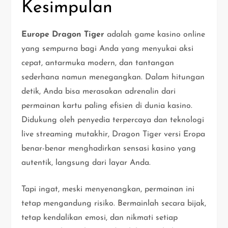
Kesimpulan
Europe Dragon Tiger
adalah game kasino online
yang sempurna bagi Anda yang menyukai aksi
cepat, antarmuka modern, dan tantangan
sederhana namun menegangkan. Dalam hitungan
detik, Anda bisa merasakan adrenalin dari
permainan kartu paling efisien di dunia kasino.
Didukung oleh penyedia terpercaya dan teknologi
live streaming mutakhir, Dragon Tiger versi Eropa
benar-benar menghadirkan sensasi kasino yang
autentik, langsung dari layar Anda.
Tapi ingat, meski menyenangkan, permainan ini
tetap mengandung risiko. Bermainlah secara bijak,
tetap kendalikan emosi, dan nikmati setiap