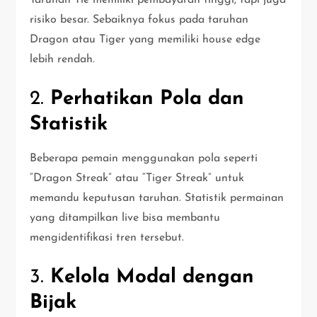
Taruhan Tie memiliki pembayaran tinggi, tapi juga
risiko besar. Sebaiknya fokus pada taruhan
Dragon atau Tiger yang memiliki house edge
lebih rendah.
2.
Perhatikan Pola dan
Statistik
Beberapa pemain menggunakan pola seperti
“Dragon Streak” atau “Tiger Streak” untuk
memandu keputusan taruhan. Statistik permainan
yang ditampilkan live bisa membantu
mengidentifikasi tren tersebut.
3.
Kelola Modal dengan
Bijak