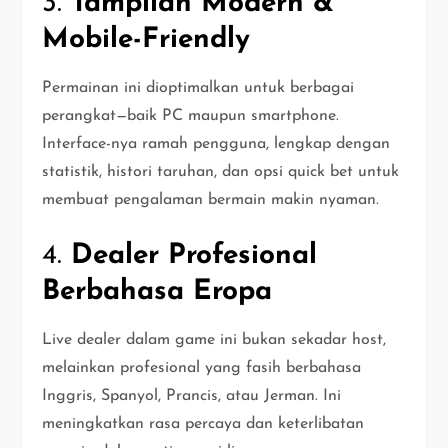
3.
Tampilan Modern &
Mobile-Friendly
Permainan ini dioptimalkan untuk berbagai
perangkat—baik PC maupun smartphone.
Interface-nya ramah pengguna, lengkap dengan
statistik, histori taruhan, dan opsi quick bet untuk
membuat pengalaman bermain makin nyaman.
4.
Dealer Profesional
Berbahasa Eropa
Live dealer dalam game ini bukan sekadar host,
melainkan profesional yang fasih berbahasa
Inggris, Spanyol, Prancis, atau Jerman. Ini
meningkatkan rasa percaya dan keterlibatan