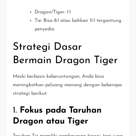
Dragon/Tiger: 1:1
Tie: Bisa 8:1 atau bahkan 11:1 tergantung
penyedia.
Strategi Dasar
Bermain Dragon Tiger
Meski berbasis keberuntungan, Anda bisa
meningkatkan peluang menang dengan beberapa
strategi berikut:
1.
Fokus pada Taruhan
Dragon atau Tiger