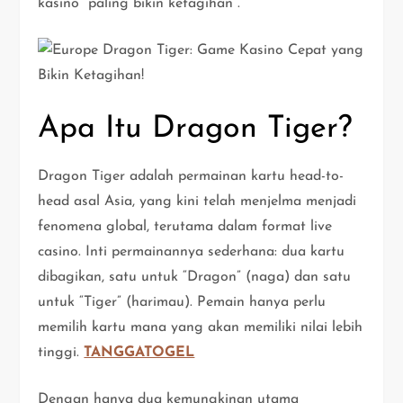
kasino “paling bikin ketagihan”.
Apa Itu Dragon Tiger?
Dragon Tiger adalah permainan kartu head-to-
head asal Asia, yang kini telah menjelma menjadi
fenomena global, terutama dalam format live
casino. Inti permainannya sederhana: dua kartu
dibagikan, satu untuk “Dragon” (naga) dan satu
untuk “Tiger” (harimau). Pemain hanya perlu
memilih kartu mana yang akan memiliki nilai lebih
tinggi.
TANGGATOGEL
Dengan hanya dua kemungkinan utama