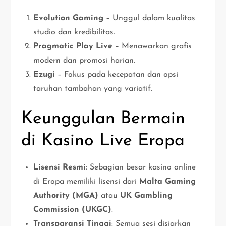
Evolution Gaming
– Unggul dalam kualitas
studio dan kredibilitas.
Pragmatic Play Live
– Menawarkan grafis
modern dan promosi harian.
Ezugi
– Fokus pada kecepatan dan opsi
taruhan tambahan yang variatif.
Keunggulan Bermain
di Kasino Live Eropa
Lisensi Resmi
: Sebagian besar kasino online
di Eropa memiliki lisensi dari
Malta Gaming
Authority (MGA)
atau
UK Gambling
Commission (UKGC)
.
Transparansi Tinggi
: Semua sesi disiarkan