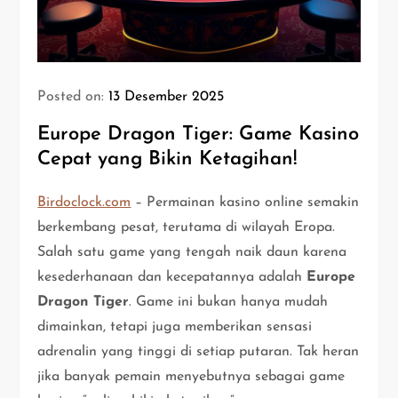
Posted on:
13 Desember 2025
Europe Dragon Tiger: Game Kasino
Cepat yang Bikin Ketagihan!
Birdoclock.com
– Permainan kasino online semakin
berkembang pesat, terutama di wilayah Eropa.
Salah satu game yang tengah naik daun karena
kesederhanaan dan kecepatannya adalah
Europe
Dragon Tiger
. Game ini bukan hanya mudah
dimainkan, tetapi juga memberikan sensasi
adrenalin yang tinggi di setiap putaran. Tak heran
jika banyak pemain menyebutnya sebagai game