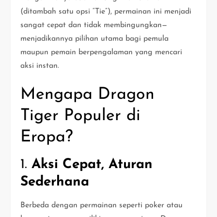
(ditambah satu opsi “Tie”), permainan ini menjadi
sangat cepat dan tidak membingungkan—
menjadikannya pilihan utama bagi pemula
maupun pemain berpengalaman yang mencari
aksi instan.
Mengapa Dragon
Tiger Populer di
Eropa?
1.
Aksi Cepat, Aturan
Sederhana
Berbeda dengan permainan seperti poker atau