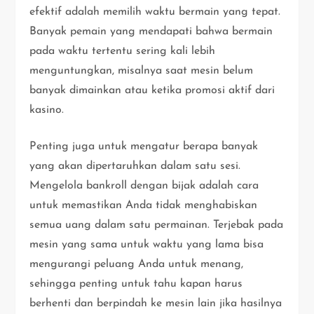
efektif adalah memilih waktu bermain yang tepat.
Banyak pemain yang mendapati bahwa bermain
pada waktu tertentu sering kali lebih
menguntungkan, misalnya saat mesin belum
banyak dimainkan atau ketika promosi aktif dari
kasino.
Penting juga untuk mengatur berapa banyak
yang akan dipertaruhkan dalam satu sesi.
Mengelola bankroll dengan bijak adalah cara
untuk memastikan Anda tidak menghabiskan
semua uang dalam satu permainan. Terjebak pada
mesin yang sama untuk waktu yang lama bisa
mengurangi peluang Anda untuk menang,
sehingga penting untuk tahu kapan harus
berhenti dan berpindah ke mesin lain jika hasilnya