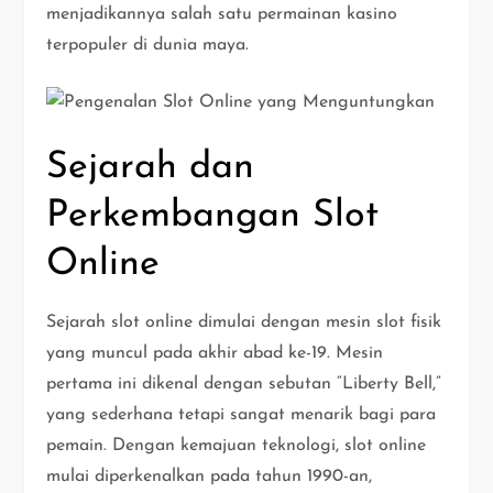
menjadikannya salah satu permainan kasino
terpopuler di dunia maya.
Sejarah dan
Perkembangan Slot
Online
Sejarah slot online dimulai dengan mesin slot fisik
yang muncul pada akhir abad ke-19. Mesin
pertama ini dikenal dengan sebutan “Liberty Bell,”
yang sederhana tetapi sangat menarik bagi para
pemain. Dengan kemajuan teknologi, slot online
mulai diperkenalkan pada tahun 1990-an,