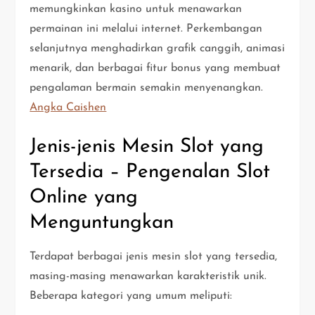
memungkinkan kasino untuk menawarkan
permainan ini melalui internet. Perkembangan
selanjutnya menghadirkan grafik canggih, animasi
menarik, dan berbagai fitur bonus yang membuat
pengalaman bermain semakin menyenangkan.
Angka Caishen
Jenis-jenis Mesin Slot yang
Tersedia – Pengenalan Slot
Online yang
Menguntungkan
Terdapat berbagai jenis mesin slot yang tersedia,
masing-masing menawarkan karakteristik unik.
Beberapa kategori yang umum meliputi: