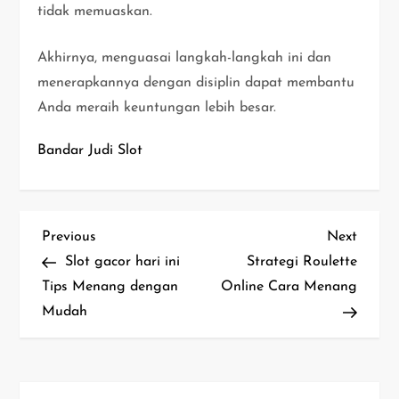
tidak memuaskan.
Akhirnya, menguasai langkah-langkah ini dan
menerapkannya dengan disiplin dapat membantu
Anda meraih keuntungan lebih besar.
Bandar Judi Slot
N
Previous
Next
Previous
Next
Post
Post
Slot gacor hari ini
Strategi Roulette
a
Tips Menang dengan
Online Cara Menang
Mudah
v
i