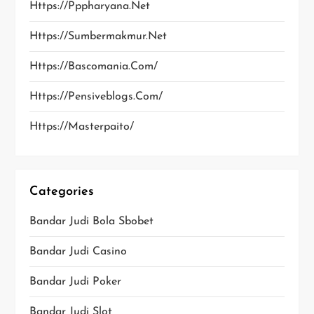
Https://pppharyana.net
Https://sumbermakmur.net
Https://bascomania.com/
Https://pensiveblogs.com/
Https://Masterpaito/
Categories
Bandar Judi Bola Sbobet
Bandar Judi Casino
Bandar Judi Poker
Bandar Judi Slot