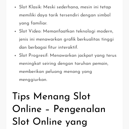
Slot Klasik: Meski sederhana, mesin ini tetap
memiliki daya tarik tersendiri dengan simbol
yang familiar.
Slot Video: Memanfaatkan teknologi modern,
jenis ini menawarkan grafik berkualitas tinggi
dan berbagai fitur interaktif.
Slot Progresif: Menawarkan jackpot yang terus
meningkat seiring dengan taruhan pemain,
memberikan peluang menang yang
menggiurkan.
Tips Menang Slot
Online – Pengenalan
Slot Online yang