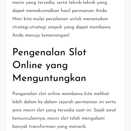
mesin yang tersedia, serta teknik-teknik yang
dapat memaksimalkan hasil permainan Anda.
Mari kita mulai perjalanan untuk menemukan
strategi-strategi ampuh yang dapat membawa
Anda menuju kemenangan!
Pengenalan Slot
Online yang
Menguntungkan
Pengenalan slot online membawa kita melihat
lebih dalam ke dalam sejarah permainan ini serta
jenis mesin slot yang tersedia saat ini. Sejak awal
kemunculannya, mesin slot telah mengalami
banyak transformasi yang menarik,