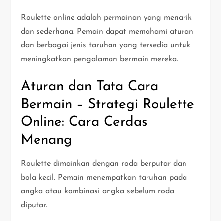
Roulette online adalah permainan yang menarik
dan sederhana. Pemain dapat memahami aturan
dan berbagai jenis taruhan yang tersedia untuk
meningkatkan pengalaman bermain mereka.
Aturan dan Tata Cara
Bermain – Strategi Roulette
Online: Cara Cerdas
Menang
Roulette dimainkan dengan roda berputar dan
bola kecil. Pemain menempatkan taruhan pada
angka atau kombinasi angka sebelum roda
diputar.