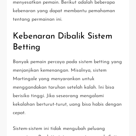
menyesatkan pemain. Berikut adalah beberapa
kebenaran yang dapat membantu pemahaman
tentang permainan ini.
Kebenaran Dibalik Sistem
Betting
Banyak pemain percaya pada sistem betting yang
menjanjikan kemenangan. Misalnya, sistem
Martingale yang menyarankan untuk
menggandakan taruhan setelah kalah. Ini bisa
berisiko tinggi. Jika seseorang mengalami
kekalahan berturut-turut, uang bisa habis dengan
cepat.
Sistem-sistem ini tidak mengubah peluang