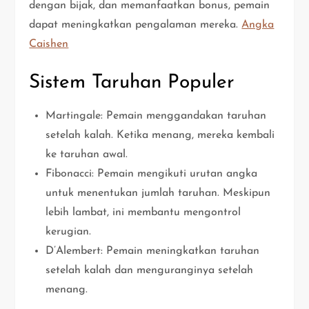
dengan bijak, dan memanfaatkan bonus, pemain
dapat meningkatkan pengalaman mereka.
Angka
Caishen
Sistem Taruhan Populer
Martingale: Pemain menggandakan taruhan
setelah kalah. Ketika menang, mereka kembali
ke taruhan awal.
Fibonacci: Pemain mengikuti urutan angka
untuk menentukan jumlah taruhan. Meskipun
lebih lambat, ini membantu mengontrol
kerugian.
D’Alembert: Pemain meningkatkan taruhan
setelah kalah dan menguranginya setelah
menang.