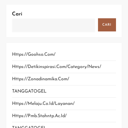
g
Cari
a
CARI
s
i
Https://goohso.com/
p
Https://detikinspirasi.com/category/news/
o
Https://zonadinamika.com/
s
TANGGATOGEL
Https://melaju.co.id/layanan/
Https://pmb.stahntp.ac.id/