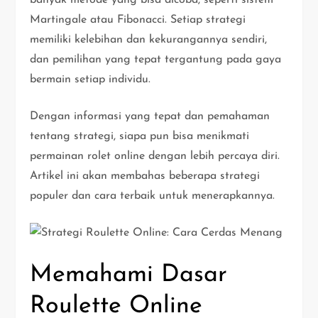
banyak metode yang bisa dicoba, seperti sistem
Martingale atau Fibonacci. Setiap strategi
memiliki kelebihan dan kekurangannya sendiri,
dan pemilihan yang tepat tergantung pada gaya
bermain setiap individu.
Dengan informasi yang tepat dan pemahaman
tentang strategi, siapa pun bisa menikmati
permainan rolet online dengan lebih percaya diri.
Artikel ini akan membahas beberapa strategi
populer dan cara terbaik untuk menerapkannya.
Memahami Dasar
Roulette Online