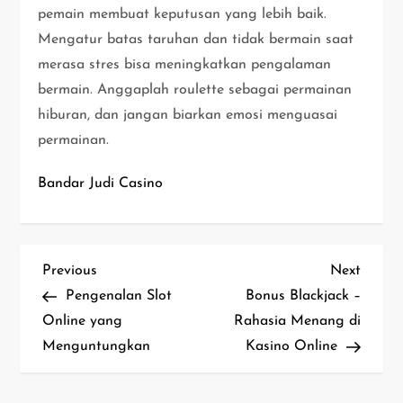
pemain membuat keputusan yang lebih baik.
Mengatur batas taruhan dan tidak bermain saat
merasa stres bisa meningkatkan pengalaman
bermain. Anggaplah roulette sebagai permainan
hiburan, dan jangan biarkan emosi menguasai
permainan.
Bandar Judi Casino
N
Previous
Next
Previous
Next
Post
Post
Pengenalan Slot
Bonus Blackjack –
a
Online yang
Rahasia Menang di
Menguntungkan
Kasino Online
v
i