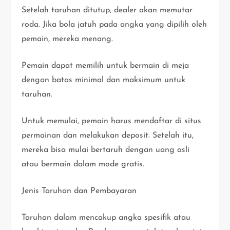
Setelah taruhan ditutup, dealer akan memutar
roda. Jika bola jatuh pada angka yang dipilih oleh
pemain, mereka menang.
Pemain dapat memilih untuk bermain di meja
dengan batas minimal dan maksimum untuk
taruhan.
Untuk memulai, pemain harus mendaftar di situs
permainan dan melakukan deposit. Setelah itu,
mereka bisa mulai bertaruh dengan uang asli
atau bermain dalam mode gratis.
Jenis Taruhan dan Pembayaran
Taruhan dalam mencakup angka spesifik atau