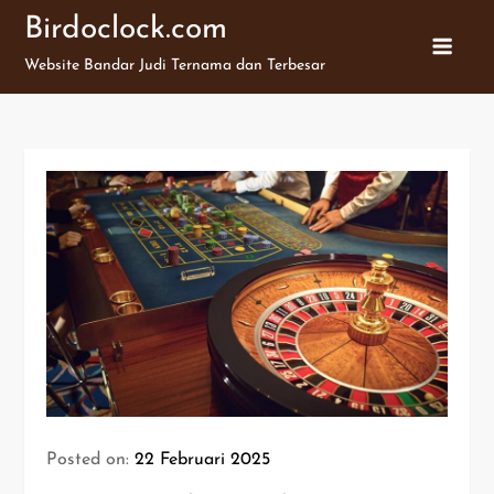
Skip
Birdoclock.com
to
Website Bandar Judi Ternama dan Terbesar
content
Posted on:
22 Februari 2025