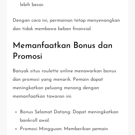
lebih besar.
Dengan cara ini, permainan tetap menyenangkan
dan tidak membawa beban finansial.
Memanfaatkan Bonus dan
Promosi
Banyak situs roulette online menawarkan bonus
dan promosi yang menarik. Pemain dapat
meningkatkan peluang menang dengan
memanfaatkan tawaran ini.
Bonus Selamat Datang: Dapat meningkatkan
bankroll awal.
Promosi Mingguan: Memberikan pemain