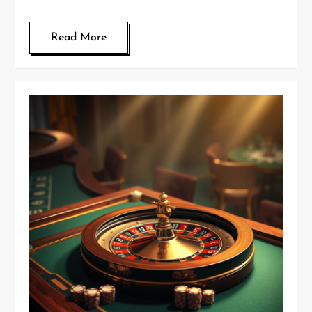
Read More