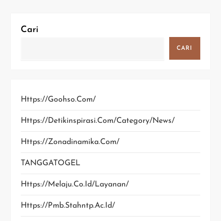
Cari
CARI
Https://goohso.com/
Https://detikinspirasi.com/category/news/
Https://zonadinamika.com/
TANGGATOGEL
Https://melaju.co.id/layanan/
Https://pmb.stahntp.ac.id/