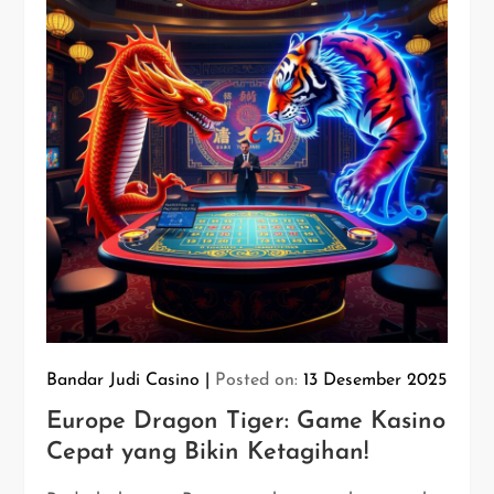
Bandar Judi Casino
Posted on:
13 Desember 2025
Europe Dragon Tiger: Game Kasino
Cepat yang Bikin Ketagihan!